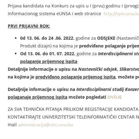
Prijava kandidata na Konkurs za upis u I (prvu) godinu I (prvog)
Informacionog sistema eUNSA i web stranice
http://upis.unsa.b
PRVI PRIJAVNI ROK:
0d 13. 06. do 24 .06. 2022.
godine za
ODSJEKE
(Nastavnički
Produkt dizajn) na kojima je
predviđeno polaganje prije
Od 13. 06. do 01. 07. 2022.
godine za
Interdisciplinarni st
polaganje prijemnog ispita
Detaljnije informacije o upisu na
Nastavnički odsjek
,
Slikarstv
na kojima je
predviđeno polaganje prijemog ispita
, možete p
Detaljnije infomacije o upisu na
Interdisciplinarni studij Konzer
polaganaje prijemnog ispita
možete pogledati
OVDJE
ZA SVA TEHNIČKA PITANJA PRILIKOM REGISTRACIJE KANDIDAT
KONTAKTIRAJTE UNIVERZITETSKI TELEINFORMATIČKI CENTAR NA 
mail
administracija@utic.unsa.ba