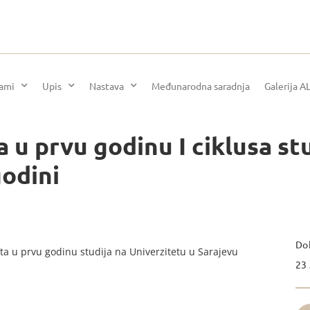
rami
Upis
Nastava
Međunarodna saradnja
Galerija A
 u prvu godinu I ciklusa stu
odini
Dok
nata u prvu godinu studija na Univerzitetu u Sarajevu
23 