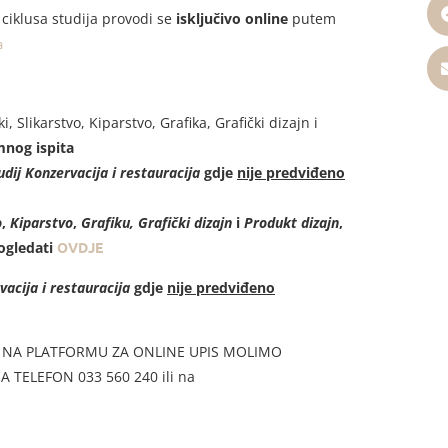
 ciklusa studija provodi se
isključivo online
putem
a
, Slikarstvo, Kiparstvo, Grafika, Grafički dizajn i
mnog ispita
udij Konzervacija i restauracija
gdje
nije predviđeno
o
,
Kiparstvo
,
Grafiku, Grafički dizajn
i
Produkt dizajn
,
ogledati
OVDJE
vacija i restauracija
gdje
nije predviđeno
A NA PLATFORMU ZA ONLINE UPIS MOLIMO
TELEFON 033 560 240 ili na