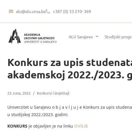
alu@alu.unsa.ba
+387 (0) 33 210- 369
ALU Sarajevo
Studijski prog
Konkurs za upis studenata
akademskoj 2022./2023. g
23 Juna, 2022
/
Konkursi i izvještaji
Univerzitet u Sarajevu o b j a v l j u j e Konkurs za upis stude
u studijskoj 2022./2023. godini.
KONKURS
je objavljen je na linku
OVDJE