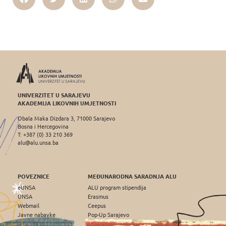
UNIVERZITET U SARAJEVU
AKADEMIJA LIKOVNIH UMJETNOSTI
Obala Maka Dizdara 3, 71000 Sarajevo
Bosna i Hercegovina
T: +387 (0) 33 210 369
alu@alu.unsa.ba
POVEZNICE
MEĐUNARODNA SARADNJA ALU
eUNSA
ALU program stipendija
UNSA
Erasmus
Webmail
Ceepus
Javne nabavke
Pop-Up Sarajevo