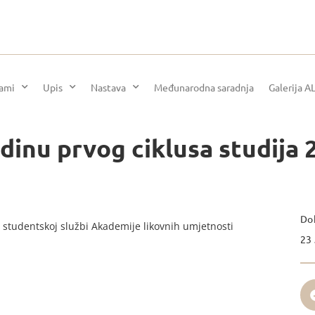
rami
Upis
Nastava
Međunarodna saradnja
Galerija A
dinu prvog ciklusa studija 
Dok
 studentskoj službi Akademije likovnih umjetnosti
23 