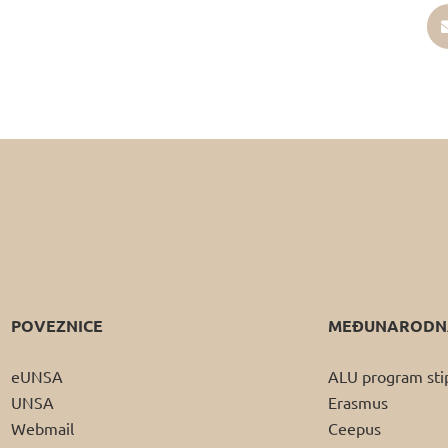
POVEZNICE
MEĐUNARODNA
eUNSA
ALU program sti
UNSA
Erasmus
Webmail
Ceepus