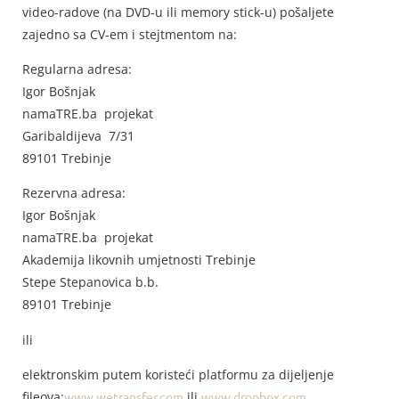
video-radove (na DVD-u ili memory stick-u) pošaljete
zajedno sa CV-em i stejtmentom na:
Regularna adresa:
Igor Bošnjak
namaTRE.ba projekat
Garibaldijeva 7/31
89101 Trebinje
Rezervna adresa:
Igor Bošnjak
namaTRE.ba projekat
Akademija likovnih umjetnosti Trebinje
Stepe Stepanovica b.b.
89101 Trebinje
ili
elektronskim putem koristeći platformu za dijeljenje
fileova:
www.wetransfer.com
ili
www.dropbox.com
.