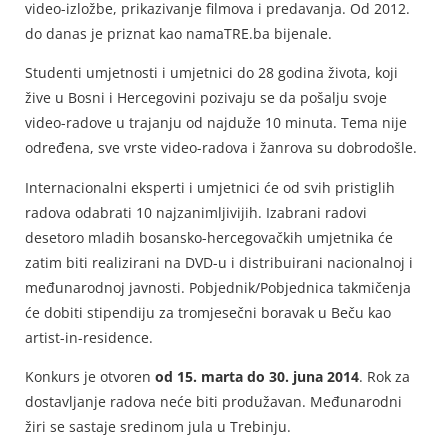
video-izložbe, prikazivanje filmova i predavanja. Od 2012.
do danas je priznat kao namaTRE.ba bijenale.
Studenti umjetnosti i umjetnici do 28 godina života, koji
žive u Bosni i Hercegovini pozivaju se da pošalju svoje
video-radove u trajanju od najduže 10 minuta. Tema nije
određena, sve vrste video-radova i žanrova su dobrodošle.
Internacionalni eksperti i umjetnici će od svih pristiglih
radova odabrati 10 najzanimljivijih. Izabrani radovi
desetoro mladih bosansko-hercegovačkih umjetnika će
zatim biti realizirani na DVD-u i distribuirani nacionalnoj i
međunarodnoj javnosti. Pobjednik/Pobjednica takmičenja
će dobiti stipendiju za tromjesečni boravak u Beču kao
artist-in-residence.
Konkurs je otvoren
od 15. marta do 30. juna 2014
. Rok za
dostavljanje radova neće biti produžavan. Međunarodni
žiri se sastaje sredinom jula u Trebinju.