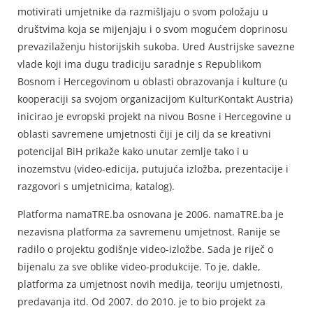
motivirati umjetnike da razmišljaju o svom položaju u
društvima koja se mijenjaju i o svom mogućem doprinosu
prevazilaženju historijskih sukoba. Ured Austrijske savezne
vlade koji ima dugu tradiciju saradnje s Republikom
Bosnom i Hercegovinom u oblasti obrazovanja i kulture (u
kooperaciji sa svojom organizacijom KulturKontakt Austria)
inicirao je evropski projekt na nivou Bosne i Hercegovine u
oblasti savremene umjetnosti čiji je cilj da se kreativni
potencijal BiH prikaže kako unutar zemlje tako i u
inozemstvu (video-edicija, putujuća izložba, prezentacije i
razgovori s umjetnicima, katalog).
Platforma namaTRE.ba osnovana je 2006. namaTRE.ba je
nezavisna platforma za savremenu umjetnost. Ranije se
radilo o projektu godišnje video-izložbe. Sada je riječ o
bijenalu za sve oblike video-produkcije. To je, dakle,
platforma za umjetnost novih medija, teoriju umjetnosti,
predavanja itd. Od 2007. do 2010. je to bio projekt za