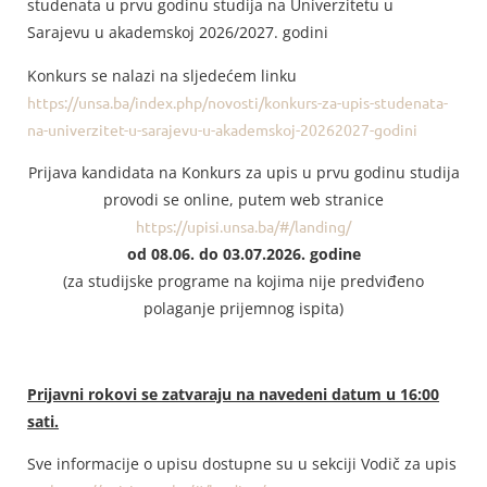
studenata u prvu godinu studija na Univerzitetu u
Sarajevu u akademskoj 2026/2027. godini
Konkurs se nalazi na sljedećem linku
https://unsa.ba/index.php/novosti/konkurs-za-upis-studenata-
na-univerzitet-u-sarajevu-u-akademskoj-20262027-godini
Prijava kandidata na Konkurs za upis u prvu godinu studija
provodi se online, putem web stranice
https://upisi.unsa.ba/#/landing/
od 08.06. do 03.07.2026. godine
(za studijske programe na kojima nije predviđeno
polaganje prijemnog ispita)
Prijavni rokovi se zatvaraju na navedeni datum u 16:00
sati.
Sve informacije o upisu dostupne su u sekciji Vodič za upis