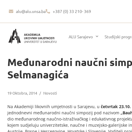
alu@alu.unsa.ba
+387 (0) 33 210- 369
ALU Sarajevo
Studijski prog
Međunarodni naučni simpo
Selmanagića
19 Oktobra, 2014
/
Novosti
Na Akademiji likovnih umjetnosti u Sarajevu, u
četvrtak 23.10.
jednodnevni međunarodni naučni simpozij pod nazivom
„Bauh
dio međunarodnog naučno-istraživačkog i edukativnog projekta
kojem sudjeluju univerzitetske, naučne i muzejsko-galerijske in
Austrije, Bosne i Hercegovine, Hrvatske i Slovenije. Voditelj p