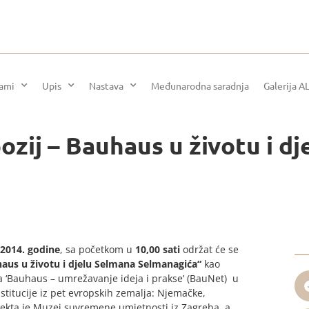
rami
Upis
Nastava
Međunarodna saradnja
Galerija A
zij – Bauhaus u životu i dj
 2014. godine
, sa početkom u
10,00 sati
održat će se
aus u životu i djelu Selmana Selmanagića“
kao
 ‘Bauhaus – umrežavanje ideja i prakse’ (BauNet) u
stitucije iz pet evropskih zemalja: Njemačke,
rojekta je Muzej suvremene umjetnosti iz Zagreba, a