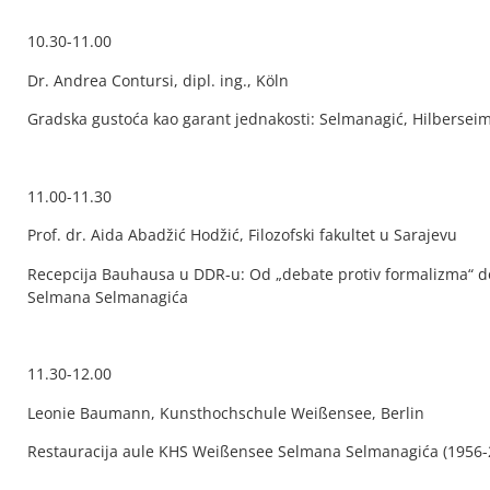
10.30-11.00
Dr. Andrea Contursi, dipl. ing., Köln
Gradska gustoća kao garant jednakosti: Selmanagić, Hilbersei
11.00-11.30
Prof. dr. Aida Abadžić Hodžić, Filozofski fakultet u Sarajevu
Recepcija Bauhausa u DDR-u: Od „debate protiv formalizma“ do
Selmana Selmanagića
11.30-12.00
Leonie Baumann, Kunsthochschule Weißensee, Berlin
Restauracija aule KHS Weißensee Selmana Selmanagića (1956-