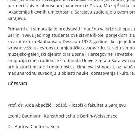
partneri Universalmuseum Joanneum iz Graza, Muzej Škofja Lok
Akademija likovnih umjetnosti u Sarajevu sudjeluje u ovom pro
Sarajevu.
Primarni cilj simpozija je predstaviti i naučno valorizirati op
Berlin, 1986), jedinog studenta ove slavne škole, porijeklom iz
za arhitekturu Bauhausa u Dessauu 1932. godine i koji je jedino 
izravno veže uz evropsku umjetničku avangardu. U radu simpozij
muzejsko-galerijski djelatnici iz Bosne i Hercegovine, Hrvatske, 
simpozija čine i radionice studenata Univerziteta u Sarajevu 
arhitekturi i historiji umjetnosti, a čime ovaj simpozij, uz naučn
međunarodnu suradnju u oblasti nauke, obrazovanja i kulture.
UČESNICI
Prof. dr. Aida Abadžić Hodžić, Filozofski fakultet u Sarajevu
Leonie Baumann, Kunsthochschule Berlin-Weissensee
Dr. Andrea Contursi, Koln