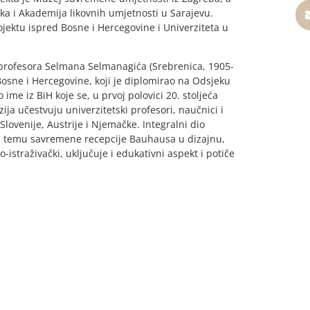
a i Akademija likovnih umjetnosti u Sarajevu.
jektu ispred Bosne i Hercegovine i Univerziteta u
us profesora Selmana Selmanagića (Srebrenica, 1905-
 Bosne i Hercegovine, koji je diplomirao na Odsjeku
ime iz BiH koje se, u prvoj polovici 20. stoljeća
a učestvuju univerzitetski profesori, naučnici i
Slovenije, Austrije i Njemačke. Integralni dio
na temu savremene recepcije Bauhausa u dizajnu,
o-istraživački, uključuje i edukativni aspekt i potiče