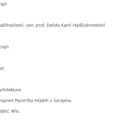
zajn
Hadžihalilović, van. prof. Dalida Karić-Hadžiahmetović
izajn
kić
arhitekture
 ispred Pozorišta mladih u Sarajevu
ljkić, MSc.