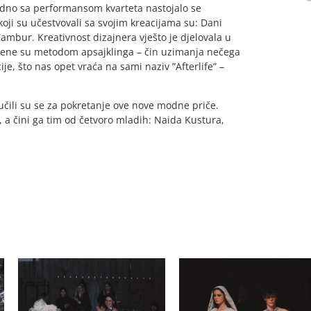
jedno sa performansom kvarteta nastojalo se
koji su učestvovali sa svojim kreacijama su: Dani
ambur. Kreativnost dizajnera vješto je djelovala u
ljene su metodom apsajklinga – čin uzimanja nečega
je, što nas opet vraća na sami naziv ”Afterlife” –
čili su se za pokretanje ove nove modne priče.
 a čini ga tim od četvoro mladih: Naida Kustura,