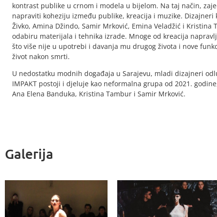
kontrast publike u crnom i modela u bijelom. Na taj način, za
napraviti koheziju između publike, kreacija i muzike. Dizajneri 
Živko, Amina Džindo, Samir Mrković, Emina Veladžić i Kristina T
odabiru materijala i tehnika izrade. Mnoge od kreacija naprav
što više nije u upotrebi i davanja mu drugog života i nove funkci
život nakon smrti.
U nedostatku modnih događaja u Sarajevu, mladi dizajneri odlu
IMPAKT postoji i djeluje kao neformalna grupa od 2021. godine,
Ana Elena Banduka, Kristina Tambur i Samir Mrković.
Galerija