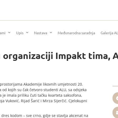
rami
Upis
Nastava
Međunarodna saradnja
Galerija A
u organizaciji Impakt tima,
 prostorijama Akademije likovnih umjetnosti 20.
a od kojih su čak četvoro studenti ALU, sa odsjeka
a je imala priliku čuti tačku kvarteta saksofona,
a Vuković, Rijad Šarić i Mirza Sijerčić. Cjelokupni
a dres kodom – sve crno, gdje se stavlja akcenat na