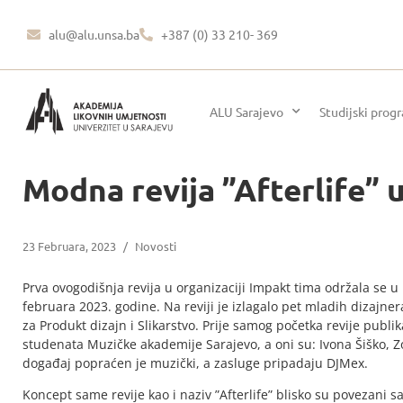
alu@alu.unsa.ba
+387 (0) 33 210- 369
ALU Sarajevo
Studijski prog
Modna revija ”Afterlife” 
23 Februara, 2023
/
Novosti
Prva ovogodišnja revija u organizaciji Impakt tima održala se u
februara 2023. godine. Na reviji je izlagalo pet mladih dizajner
za Produkt dizajn i Slikarstvo. Prije samog početka revije publik
studenata Muzičke akademije Sarajevo, a oni su: Ivona Šiško, Zoj
događaj popraćen je muzički, a zasluge pripadaju DJMex.
Koncept same revije kao i naziv ”Afterlife” blisko su povezani s