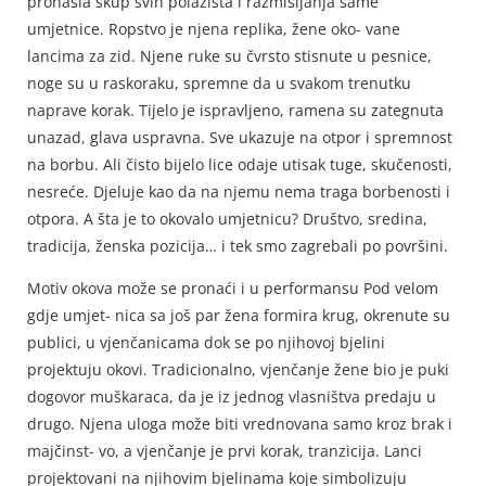
pronašla skup svih polazišta i razmišljanja same
umjetnice. Ropstvo je njena replika, žene oko- vane
lancima za zid. Njene ruke su čvrsto stisnute u pesnice,
noge su u raskoraku, spremne da u svakom trenutku
naprave korak. Tijelo je ispravljeno, ramena su zategnuta
unazad, glava uspravna. Sve ukazuje na otpor i spremnost
na borbu. Ali čisto bijelo lice odaje utisak tuge, skučenosti,
nesreće. Djeluje kao da na njemu nema traga borbenosti i
otpora. A šta je to okovalo umjetnicu? Društvo, sredina,
tradicija, ženska pozicija… i tek smo zagrebali po površini.
Motiv okova može se pronaći i u performansu Pod velom
gdje umjet- nica sa još par žena formira krug, okrenute su
publici, u vjenčanicama dok se po njihovoj bjelini
projektuju okovi. Tradicionalno, vjenčanje žene bio je puki
dogovor muškaraca, da je iz jednog vlasništva predaju u
drugo. Njena uloga može biti vrednovana samo kroz brak i
majčinst- vo, a vjenčanje je prvi korak, tranzicija. Lanci
projektovani na njihovim bjelinama koje simbolizuju