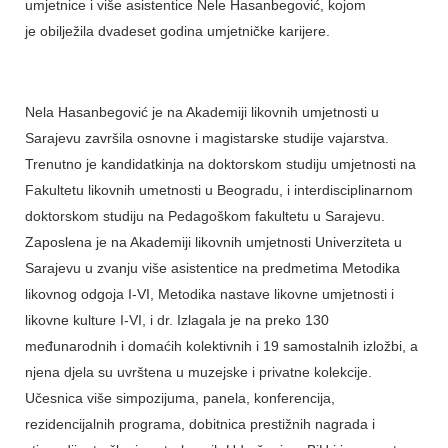
umjetnice i više asistentice Nele Hasanbegović, kojom
je obilježila dvadeset godina umjetničke karijere.
Nela Hasanbegović je na Akademiji likovnih umjetnosti u
Sarajevu završila osnovne i magistarske studije vajarstva.
Trenutno je kandidatkinja na doktorskom studiju umjetnosti na
Fakultetu likovnih umetnosti u Beogradu, i interdisciplinarnom
doktorskom studiju na Pedagoškom fakultetu u Sarajevu.
Zaposlena je na Akademiji likovnih umjetnosti Univerziteta u
Sarajevu u zvanju više asistentice na predmetima Metodika
likovnog odgoja I-VI, Metodika nastave likovne umjetnosti i
likovne kulture I-VI, i dr. Izlagala je na preko 130
međunarodnih i domaćih kolektivnih i 19 samostalnih izložbi, a
njena djela su uvrštena u muzejske i privatne kolekcije.
Učesnica više simpozijuma, panela, konferencija,
rezidencijalnih programa, dobitnica prestižnih nagrada i