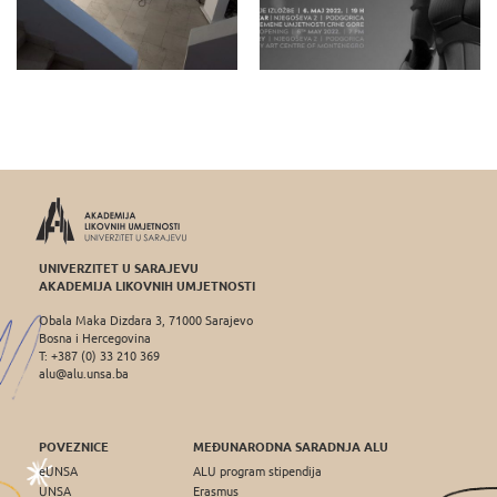
UNIVERZITET U SARAJEVU
AKADEMIJA LIKOVNIH UMJETNOSTI
Obala Maka Dizdara 3, 71000 Sarajevo
Bosna i Hercegovina
T: +387 (0) 33 210 369
alu@alu.unsa.ba
POVEZNICE
MEĐUNARODNA SARADNJA ALU
eUNSA
ALU program stipendija
UNSA
Erasmus