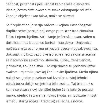
čednost, putenost i poslušnost kao najviše djevojačke
ideale, čvrsto drže okovanim svako odstupanje od istih.
Žena je objekat i kao takva, može se okovati.
Self replication je serija radova u kojima Hasanbegović
duplira sebe (parcijalno), ovoga puta kroz tradicionalnu
čipku i njenu bjelinu. Štri- kanje je ženski posao, rađen u
dokolici, ali da bude i od koristi – kao dekor. Umjetnica
najčešće kroz ovu formu prikazuje uvećani otisak svog lica,
dok suptilno kroz vez čipke ispisuje riječi za čije značenje
se načelno svi zalažemo: sloboda, ljubav, ženstvenost,
jednakost, za- jedništvo… Te vrijednosti su jednako važne
svakom umjetniku, svakoj ženi… svim ljudima. Među njima
nalazi se i jedan poseban rad izveden u istoj tehnici –
otisak torza dok je umjetnica bila trudna. Taj trenutak u
kome se stvara novi identitet jedne žene koja će postati
majka, ujedno i stvaranje novog života, simbolizuje i most
između starog (čipke i tradicije) sa jedne, i novog,