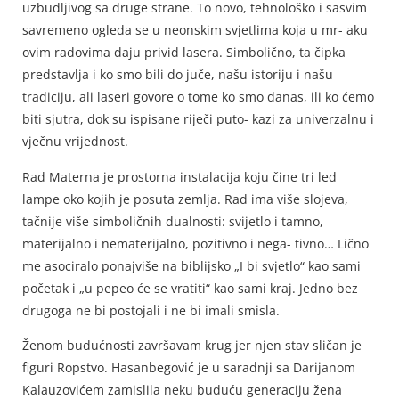
uzbudljivog sa druge strane. To novo, tehnološko i sasvim
savremeno ogleda se u neonskim svjetlima koja u mr- aku
ovim radovima daju privid lasera. Simbolično, ta čipka
predstavlja i ko smo bili do juče, našu istoriju i našu
tradiciju, ali laseri govore o tome ko smo danas, ili ko ćemo
biti sjutra, dok su ispisane riječi puto- kazi za univerzalnu i
vječnu vrijednost.
Rad Materna je prostorna instalacija koju čine tri led
lampe oko kojih je posuta zemlja. Rad ima više slojeva,
tačnije više simboličnih dualnosti: svijetlo i tamno,
materijalno i nematerijalno, pozitivno i nega- tivno… Lično
me asociralo ponajviše na biblijsko „I bi svjetlo“ kao sami
početak i „u pepeo će se vratiti“ kao sami kraj. Jedno bez
drugoga ne bi postojali i ne bi imali smisla.
Ženom budućnosti završavam krug jer njen stav sličan je
figuri Ropstvo. Hasanbegović je u saradnji sa Darijanom
Kalauzovićem zamislila neku buduću generaciju žena