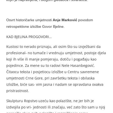
Osvrt historičarke umjetnosti
Anje Marković
povodom
retrospektivne izložbe Govor Bjeline.
KAD BJELINA PROGOVORI…
Kustosi to nerado priznaju, ali osim što su izvježbani da
profesional- no tumače i vrednuju umjetnost, postoje djela
koji ih više ili manje pomjeraju, dotiču i pogađaju kao
pojedince. Za mene su to radovi Nele Hasanbegović.
Čitaocu teksta i posjetiocu izložbe u Centru savremene
umjetnosti Crne Gore, pri završetku teksta i obilaska
izložbe, biće sas- vim jasna i nadam se opravdana ovakva
pristrastnost.
Skulpturu Ropstvo uzeću kao polazište, ne jer bih je
izdvojila po vri- jednosti ili značaju, već zato što sam u njoj