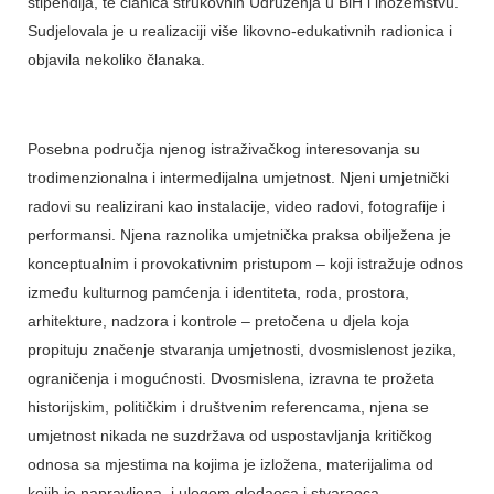
stipendija, te članica strukovnih Udruženja u BiH i inozemstvu.
Sudjelovala je u realizaciji više likovno-edukativnih radionica i
objavila nekoliko članaka.
Posebna područja njenog istraživačkog interesovanja su
trodimenzionalna i intermedijalna umjetnost. Njeni umjetnički
radovi su realizirani kao instalacije, video radovi, fotografije i
performansi. Njena raznolika umjetnička praksa obilježena je
konceptualnim i provokativnim pristupom – koji istražuje odnos
između kulturnog pamćenja i identiteta, roda, prostora,
arhitekture, nadzora i kontrole – pretočena u djela koja
propituju značenje stvaranja umjetnosti, dvosmislenost jezika,
ograničenja i mogućnosti. Dvosmislena, izravna te prožeta
historijskim, političkim i društvenim referencama, njena se
umjetnost nikada ne suzdržava od uspostavljanja kritičkog
odnosa sa mjestima na kojima je izložena, materijalima od
kojih je napravljena, i ulogom gledaoca i stvaraoca.