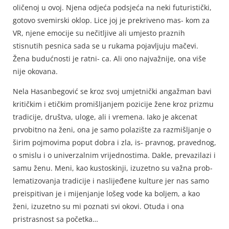
oličenoj u ovoj. Njena odjeća podsjeća na neki futuristički,
gotovo svemirski oklop. Lice joj je prekriveno mas- kom za
VR, njene emocije su nečitljive ali umjesto praznih
stisnutih pesnica sada se u rukama pojavljuju mačevi.
Žena budućnosti je ratni- ca. Ali ono najvažnije, ona više
nije okovana.
Nela Hasanbegović se kroz svoj umjetnički angažman bavi
kritičkim i etičkim promišljanjem pozicije žene kroz prizmu
tradicije, društva, uloge, ali i vremena. Iako je akcenat
prvobitno na ženi, ona je samo polazište za razmišljanje o
širim pojmovima poput dobra i zla, is- pravnog, pravednog,
o smislu i o univerzalnim vrijednostima. Dakle, prevazilazi i
samu ženu. Meni, kao kustoskinji, izuzetno su važna prob-
lematizovanja tradicije i naslijeđene kulture jer nas samo
preispitivan je i mijenjanje lošeg vode ka boljem, a kao
ženi, izuzetno su mi poznati svi okovi. Otuda i ona
pristrasnost sa početka…