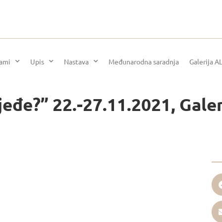
rami
Upis
Nastava
Međunarodna saradnja
Galerija A
jeđe?” 22.-27.11.2021, Gale