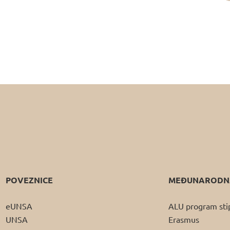
POVEZNICE
MEĐUNARODNA
eUNSA
ALU program sti
UNSA
Erasmus