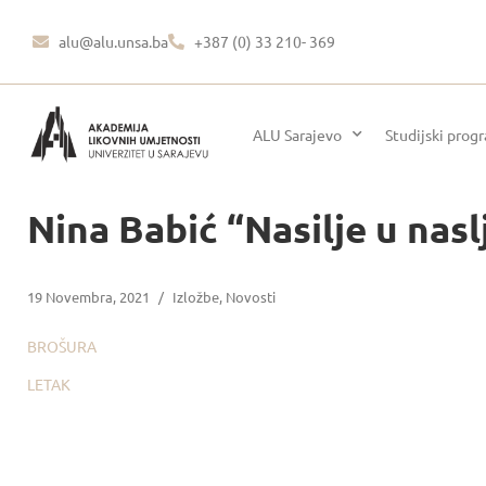
alu@alu.unsa.ba
+387 (0) 33 210- 369
ALU Sarajevo
Studijski prog
Nina Babić “Nasilje u nasl
19 Novembra, 2021
/
Izložbe
,
Novosti
BROŠURA
LETAK