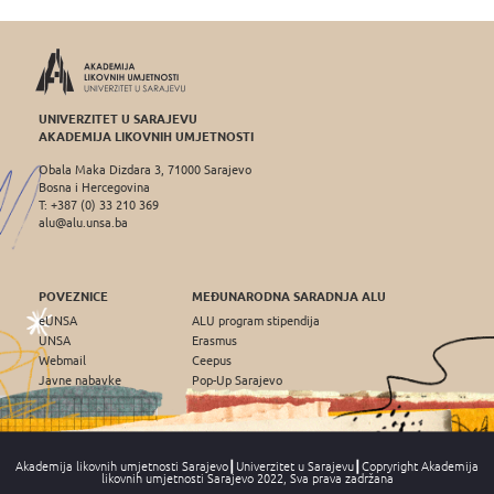
UNIVERZITET U SARAJEVU
AKADEMIJA LIKOVNIH UMJETNOSTI
Obala Maka Dizdara 3, 71000 Sarajevo
Bosna i Hercegovina
T: +387 (0) 33 210 369
alu@alu.unsa.ba
POVEZNICE
MEĐUNARODNA SARADNJA ALU
eUNSA
ALU program stipendija
UNSA
Erasmus
Webmail
Ceepus
Javne nabavke
Pop-Up Sarajevo
Akademija likovnih umjetnosti Sarajevo┃Univerzitet u Sarajevu┃Copryright Akademija
likovnih umjetnosti Sarajevo 2022, Sva prava zadržana