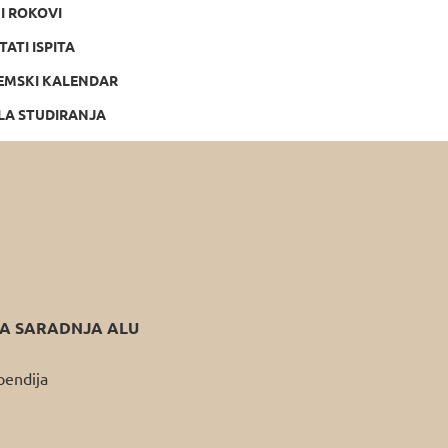
NI ROKOVI
TATI ISPITA
EMSKI KALENDAR
LA STUDIRANJA
 SARADNJA ALU
pendija