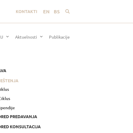
EN
BS
KONTAKTI
LU
Aktuelnosti
Publikacije
AVA
JEŠTENJA
Ciklus
 Ciklus
ipendije
ORED PREDAVANJA
RED KONSULTACIJA