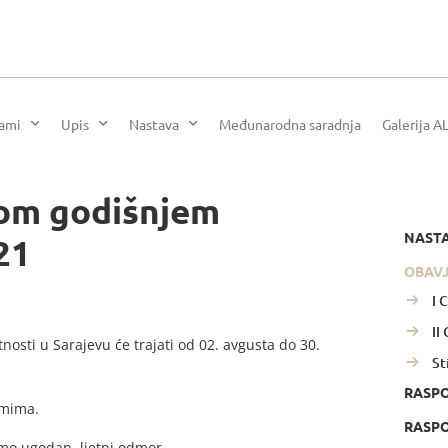
rami
Upis
Nastava
Međunarodna saradnja
Galerija A
nom godišnjem
NAST
21
OBAV
I 
II
osti u Sarajevu će trajati od 02. avgusta do 30.
St
RASP
umima.
RASPO
imo ugodan ljetni odmor.