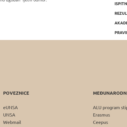
ISPIT
REZUL
AKAD
PRAVI
POVEZNICE
MEĐUNARODNA
eUNSA
ALU program sti
UNSA
Erasmus
Webmail
Ceepus