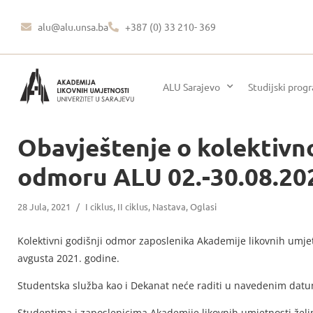
alu@alu.unsa.ba
+387 (0) 33 210- 369
ALU Sarajevo
Studijski prog
Obavještenje o kolektiv
odmoru ALU 02.-30.08.20
28 Jula, 2021
/
I ciklus
,
II ciklus
,
Nastava
,
Oglasi
Kolektivni godišnji odmor zaposlenika Akademije likovnih umjetn
avgusta 2021. godine.
Studentska služba kao i Dekanat neće raditi u navedenim dat
Studentima i zaposlenicima Akademije likovnih umjetnosti žel