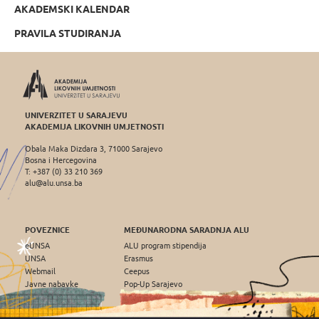
AKADEMSKI KALENDAR
PRAVILA STUDIRANJA
UNIVERZITET U SARAJEVU
AKADEMIJA LIKOVNIH UMJETNOSTI
Obala Maka Dizdara 3, 71000 Sarajevo
Bosna i Hercegovina
T: +387 (0) 33 210 369
alu@alu.unsa.ba
POVEZNICE
MEĐUNARODNA SARADNJA ALU
eUNSA
ALU program stipendija
UNSA
Erasmus
Webmail
Ceepus
Javne nabavke
Pop-Up Sarajevo