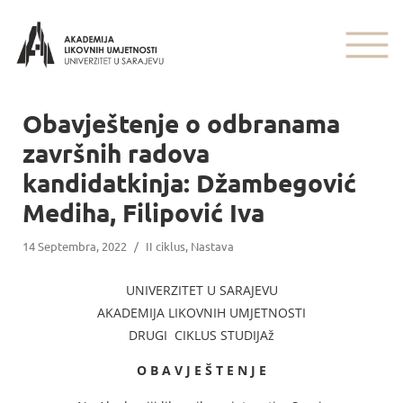
Obavještenje o odbranama
završnih radova
kandidatkinja: Džambegović
Mediha, Filipović Iva
14 Septembra, 2022
/
II ciklus
,
Nastava
UNIVERZITET U SARAJEVU
AKADEMIJA LIKOVNIH UMJETNOSTI
DRUGI CIKLUS STUDIJAž
O B A V J E Š T E N J E