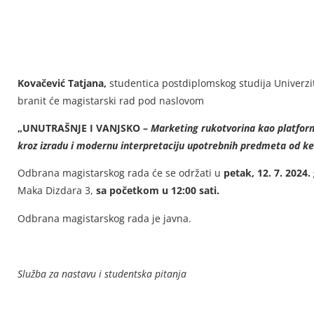
O B A V J E Š T
Kovačević Tatjana,
studentica postdiplomskog studija Univerzi
branit će magistarski rad pod naslovom
„
UNUTRAŠNJE I VANJSKO –
Marketing rukotvorina kao platform
kroz izradu i modernu interpretaciju upotrebnih predmeta od k
Odbrana magistarskog rada će se održati u
petak, 12. 7. 2024.
Maka Dizdara 3,
sa početkom u 12:00 sati.
Odbrana magistarskog rada je javna.
Služba za nastavu i studentska pitanja