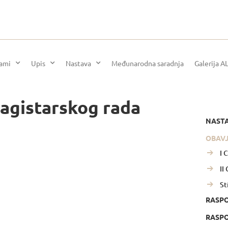
rami
Upis
Nastava
Međunarodna saradnja
Galerija A
agistarskog rada
NAST
OBAV
I 
II
St
RASP
RASPO