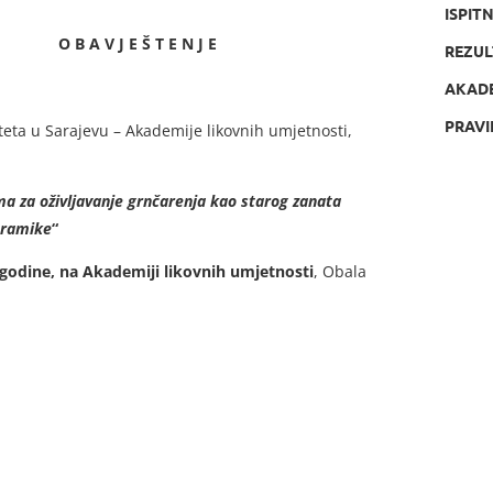
ISPIT
 E N J E
REZUL
AKAD
PRAVI
teta u Sarajevu – Akademije likovnih umjetnosti,
a za oživljavanje grnčarenja kao starog zanata
eramike
“
 godine, na Akademiji likovnih umjetnosti
, Obala