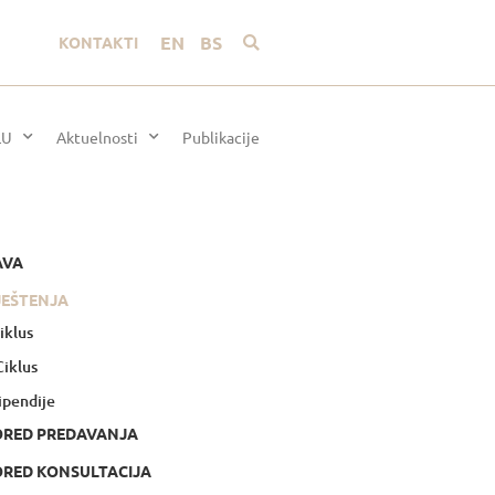
EN
BS
KONTAKTI
LU
Aktuelnosti
Publikacije
AVA
JEŠTENJA
Ciklus
 Ciklus
ipendije
ORED PREDAVANJA
RED KONSULTACIJA