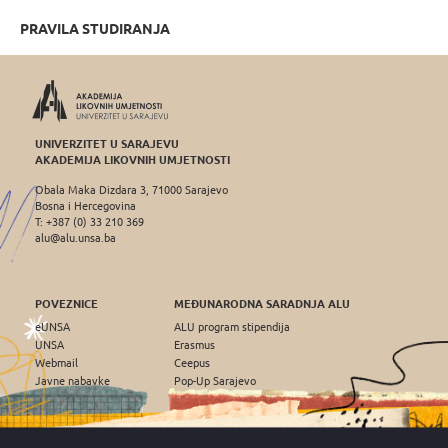
PRAVILA STUDIRANJA
UNIVERZITET U SARAJEVU
AKADEMIJA LIKOVNIH UMJETNOSTI
Obala Maka Dizdara 3, 71000 Sarajevo
Bosna i Hercegovina
T: +387 (0) 33 210 369
alu@alu.unsa.ba
POVEZNICE
MEĐUNARODNA SARADNJA ALU
eUNSA
ALU program stipendija
UNSA
Erasmus
Webmail
Ceepus
Javne nabavke
Pop-Up Sarajevo