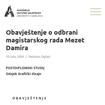
Obavještenje o odbrani
magistarskog rada Mezet
Damira
10 Jula, 2024
/
Nastava
,
Oglasi
POSTDIPLOMSKI STUDIJ
Odsjek Grafički dizajn
O B A V J E Š T E N J E