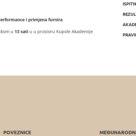
ISPIT
REZUL
erformance i primjena furnira
AKAD
etkom u
13 sati
u u prostoru Kupole Akademije
PRAVI
POVEZNICE
MEĐUNARODNA