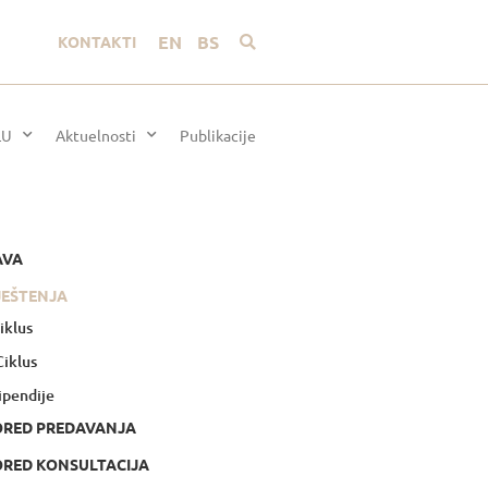
EN
BS
KONTAKTI
LU
Aktuelnosti
Publikacije
AVA
JEŠTENJA
Ciklus
 Ciklus
ipendije
ORED PREDAVANJA
RED KONSULTACIJA