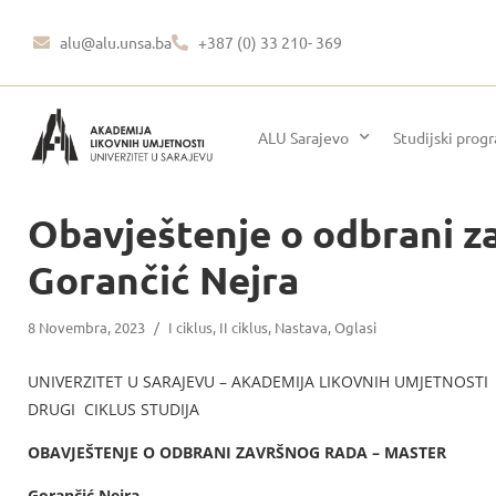
alu@alu.unsa.ba
+387 (0) 33 210- 369
ALU Sarajevo
Studijski prog
Obavještenje o odbrani z
Gorančić Nejra
8 Novembra, 2023
/
I ciklus
,
II ciklus
,
Nastava
,
Oglasi
UNIVERZITET U SARAJEVU – AKADEMIJA LIKOVNIH UMJETNOSTI
DRUGI CIKLUS STUDIJA
OBAVJEŠTENJE O ODBRANI ZAVRŠNOG RADA – MASTER
Gorančić Nejra