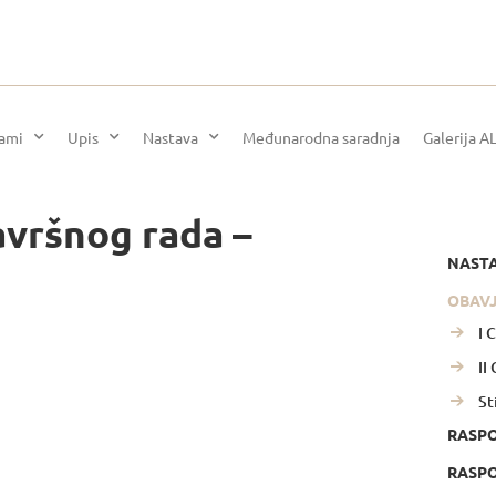
rami
Upis
Nastava
Međunarodna saradnja
Galerija A
avršnog rada –
NAST
OBAV
I 
II
St
RASP
RASPO