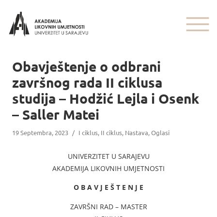
Obavještenje o odbrani
završnog rada II ciklusa
studija – Hodžić Lejla i Osenk
– Saller Matei
19 Septembra, 2023
/
I ciklus
,
II ciklus
,
Nastava
,
Oglasi
UNIVERZITET U SARAJEVU
AKADEMIJA LIKOVNIH UMJETNOSTI
O B A V J E Š T E N J E
ZAVRŠNI RAD – MASTER