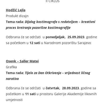
II CIKLUS
Hodžić Lejla
Produkt dizajn
Tema rada:
Dijalog kostimografa s redateljem – kreativni
proces kreiranja pozorišne kostimografije
Odbrana će se održati u
ponedjeljak, 25.09.2023
. godine
sa početkom u
12 sati
u Narodnom pozorištu Sarajevo
Osenk – Saller Matei
Grafika
Tema rada:
Tijelo za Dan Otkrivenja – vrijednost ličnog
narativa
Odbrana će se održati u
četvrtak, 28.09.2023
. godine sa
početkom u
11 sati
u prostoru Galerije Akademije likovnih
umjetnosti