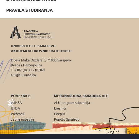
PRAVILA STUDIRANJA
UNIVERZITET U SARAJEVU
AKADEMIJA LIKOVNIH UMJETNOSTI
Obala Maka Dizdara 3, 71000 Sarajevo
Bosna i Hercegovina
T: +387 (0) 33 210 369
alu@alu.unsa.ba
POVEZNICE
MEĐUNARODNA SARADNJA ALU
eUNSA
ALU program stipendija
UNSA
Erasmus
Webmail
Ceepus
Javne nabavke
Pop-Up Sarajevo