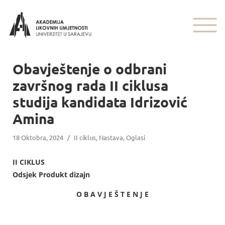
Obavještenje o odbrani
završnog rada II ciklusa
studija kandidata Idrizović
Amina
18 Oktobra, 2024
/
II ciklus
,
Nastava
,
Oglasi
II CIKLUS
Odsjek Produkt dizajn
O B A V J E Š T E N J E