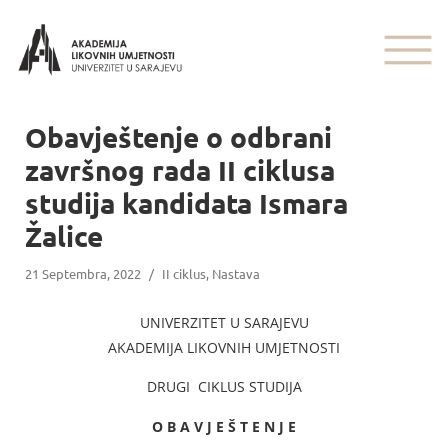
Obavještenje o odbrani
završnog rada II ciklusa
studija kandidata Ismara
Žalice
21 Septembra, 2022
/
II ciklus
,
Nastava
UNIVERZITET U SARAJEVU
AKADEMIJA LIKOVNIH UMJETNOSTI
DRUGI CIKLUS STUDIJA
O B A V J E Š T E N J E