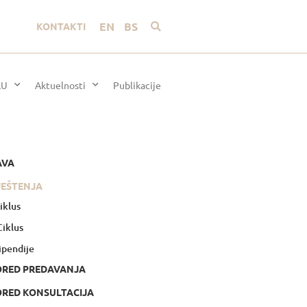
EN
BS
KONTAKTI
LU
Aktuelnosti
Publikacije
AVA
JEŠTENJA
Ciklus
 Ciklus
ipendije
ORED PREDAVANJA
RED KONSULTACIJA