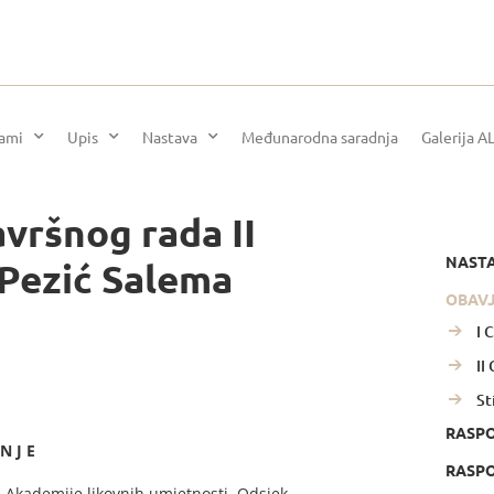
rami
Upis
Nastava
Međunarodna saradnja
Galerija A
vršnog rada II
NAST
 Pezić Salema
OBAV
I 
II
St
RASP
 N J E
RASPO
 – Akademije likovnih umjetnosti, Odsjek