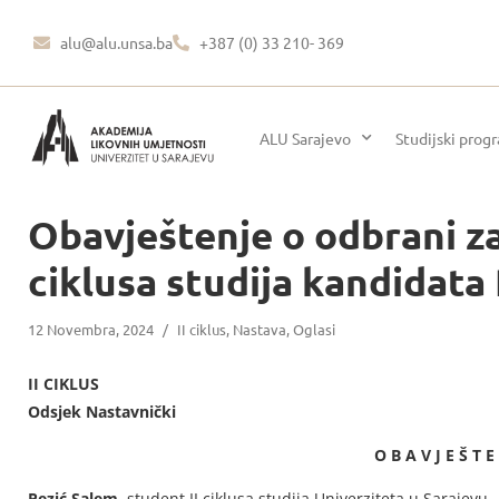
alu@alu.unsa.ba
+387 (0) 33 210- 369
ALU Sarajevo
Studijski prog
Obavještenje o odbrani za
ciklusa studija kandidata
12 Novembra, 2024
/
II ciklus
,
Nastava
,
Oglasi
II CIKLUS
Odsjek Nastavnički
O B A V J E Š T E
Pezić Salem,
student II ciklusa studija Univerziteta u Sarajevu