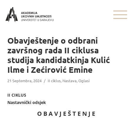
Obavještenje o odbrani
završnog rada II ciklusa
studija kandidatkinja Kulić
Ilme i Zećirović Emine
21 Septembra, 2024
/
II ciklus
,
Nastava
,
Oglasi
II CIKLUS
Nastavnički odsjek
O B A V J E Š T E N J E