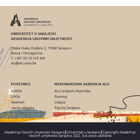
UNIVERZITET U SARAJEVU
AKADEMIJA LIKOVNIH UMJETNOSTI
Obala Maka Dizdara 3, 71000 Sarajevo
Bosna i Hercegovina
T: +387 (0) 33 210 369
alu@alu.unsa.ba
POVEZNICE
MEĐUNARODNA SARADNJA ALU
eUNSA
ALU program stipendija
UNSA
Erasmus
Webmail
Ceepus
Javne nabavke
Pop-Up Sarajevo
Akademija likovnih umjetnosti Sarajevo┃Univerzitet u Sarajevu┃Copryright Akademija
likovnih umjetnosti Sarajevo 2022, Sva prava zadržana