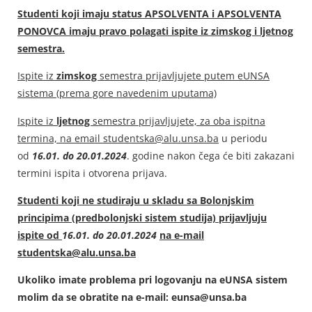
Studenti koji imaju status APSOLVENTA i APSOLVENTA
PONOVCA imaju pravo polagati ispite iz zimskog i ljetnog
semestra.
Ispite iz
zimskog
semestra prijavljujete putem eUNSA
sistema (prema gore navedenim uputama)
Ispite iz
ljetnog
semestra prijavljujete, za oba ispitna
termina, na email studentska@alu.unsa.ba
u periodu
od
16.01. do 20.01.2024
. godine nakon čega će biti zakazani
termini ispita i otvorena prijava.
Studenti koji ne studiraju u skladu sa Bolonjskim
principima (predbolonjski sistem studija) prijavljuju
ispite od
16.01. do 20.01.2024
na e-mail
studentska@alu.unsa.ba
Ukoliko imate problema pri logovanju na eUNSA sistem
molim da se obratite na e-mail: eunsa@unsa.ba