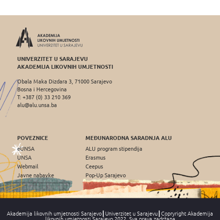
UNIVERZITET U SARAJEVU
AKADEMIJA LIKOVNIH UMJETNOSTI
Obala Maka Dizdara 3, 71000 Sarajevo
Bosna i Hercegovina
T: +387 (0) 33 210 369
alu@alu.unsa.ba
POVEZNICE
MEĐUNARODNA SARADNJA ALU
eUNSA
ALU program stipendija
UNSA
Erasmus
Webmail
Ceepus
Javne nabavke
Pop-Up Sarajevo
Akademija likovnih umjetnosti Sarajevo┃Univerzitet u Sarajevu┃Copryright Akademija
likovnih umjetnosti Sarajevo 2022, Sva prava zadržana