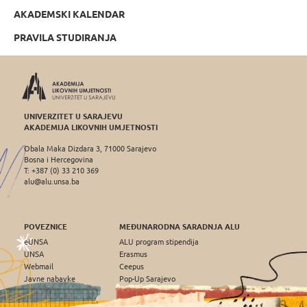
AKADEMSKI KALENDAR
PRAVILA STUDIRANJA
UNIVERZITET U SARAJEVU
AKADEMIJA LIKOVNIH UMJETNOSTI
Obala Maka Dizdara 3, 71000 Sarajevo
Bosna i Hercegovina
T: +387 (0) 33 210 369
alu@alu.unsa.ba
POVEZNICE
MEĐUNARODNA SARADNJA ALU
eUNSA
ALU program stipendija
UNSA
Erasmus
Webmail
Ceepus
Javne nabavke
Pop-Up Sarajevo