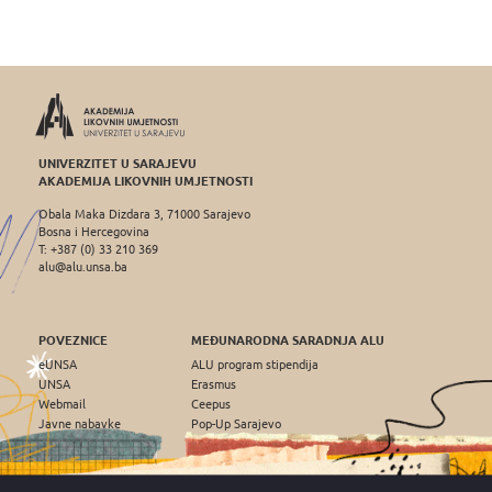
UNIVERZITET U SARAJEVU
AKADEMIJA LIKOVNIH UMJETNOSTI
Obala Maka Dizdara 3, 71000 Sarajevo
Bosna i Hercegovina
T: +387 (0) 33 210 369
alu@alu.unsa.ba
POVEZNICE
MEĐUNARODNA SARADNJA ALU
eUNSA
ALU program stipendija
UNSA
Erasmus
Webmail
Ceepus
Javne nabavke
Pop-Up Sarajevo