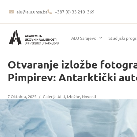
alu@alu.unsa.ba
+387 (0) 33 210- 369
ALU Sarajevo
Studijski prog
Otvaranje izložbe fotograf
Pimpirev: Antarktički au
7 Oktobra, 2025
/
Galerija ALU
,
Izložbe
,
Novosti