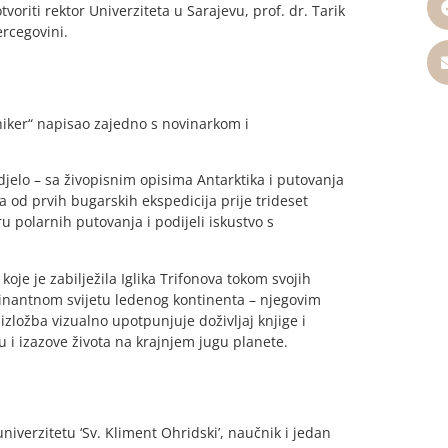
voriti rektor Univerziteta u Sarajevu, prof. dr. Tarik
ercegovini.
hhiker“ napisao zajedno s novinarkom i
djelo – sa živopisnim opisima Antarktika i putovanja
a od prvih bugarskih ekspedicija prije trideset
 polarnih putovanja i podijeli iskustvo s
koje je zabilježila Iglika Trifonova tokom svojih
scinantnom svijetu ledenog kontinenta – njegovim
 izložba vizualno upotpunjuje doživljaj knjige i
i izazove života na krajnjem jugu planete.
niverzitetu ‘Sv. Kliment Ohridski’, naučnik i jedan