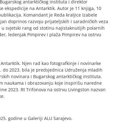
 Bugarskog antarktičkog instituta i direktor
e ekspedicije na Antarktik. Autor je 11 knjiga, 10
ublikacija. Komandant je Reda kraljice Izabele
ajan doprinos razvoju prijateljskih i saradničkih veza
 svjetski rang od stotinu najistaknutijih polarnih
er, ledenjak Pimpirev i plaža Pimpirev na ostrvu
Antarktik. Njen rad kao fotografkinje i novinarke
 do 2023. bila je predsjednica Udruženja mladih
skih novinara i Bugarskog antarktičkog instituta.
nim naukama i obrazovanju koje inspirišu naredne
ine 2023. Rt Trifonova na ostrvu Livingston nazvan
ke.
025. godine u Galeriji ALU Sarajevo.