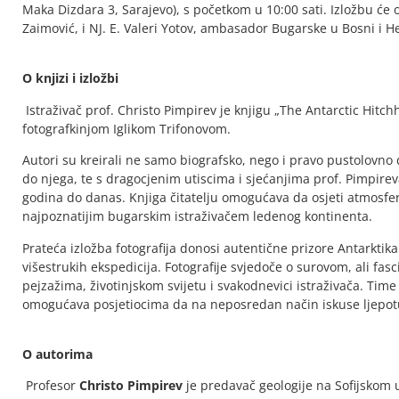
Maka Dizdara 3, Sarajevo), s početkom u 10:00 sati. Izložbu će ot
Zaimović, i NJ. E. Valeri Yotov, ambasador Bugarske u Bosni i H
O knjizi i izložbi
Istraživač prof. Christo Pimpirev je knjigu „The Antarctic Hitc
fotografkinjom Iglikom Trifonovom.
Autori su kreirali ne samo biografsko, nego i pravo pustolovno 
do njega, te s dragocjenim utiscima i sjećanjima prof. Pimpirev
godina do danas. Knjiga čitatelju omogućava da osjeti atmosferu
najpoznatijim bugarskim istraživačem ledenog kontinenta.
Prateća izložba fotografija donosi autentične prizore Antarktika 
višestrukih ekspedicija. Fotografije svjedoče o surovom, ali fa
pejzažima, životinjskom svijetu i svakodnevici istraživača. Time
omogućava posjetiocima da na neposredan način iskuse ljepotu 
O autorima
Profesor
Christo Pimpirev
je predavač geologije na Sofijskom u