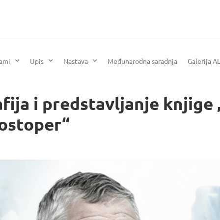
rami
Upis
Nastava
Međunarodna saradnja
Galerija A
ija i predstavljanje knjige
tostoper“