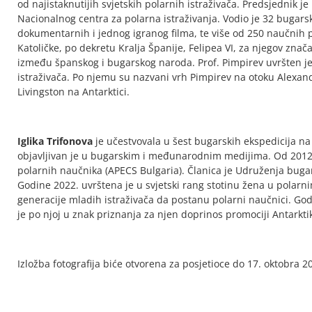
od najistaknutijih svjetskih polarnih istraživača. Predsjednik je
Nacionalnog centra za polarna istraživanja. Vodio je 32 bugarsk
dokumentarnih i jednog igranog filma, te više od 250 naučnih p
Katoličke, po dekretu Kralja Španije, Felipea VI, za njegov znač
između španskog i bugarskog naroda. Prof. Pimpirev uvršten je u
istraživača. Po njemu su nazvani vrh Pimpirev na otoku Alexand
Livingston na Antarktici.
Iglika Trifonova
je učestvovala u šest bugarskih ekspedicija na 
objavljivan je u bugarskim i međunarodnim medijima. Od 2012.
polarnih naučnika (APECS Bulgaria). Članica je Udruženja bugar
Godine 2022. uvrštena je u svjetski rang stotinu žena u polar
generacije mladih istraživača da postanu polarni naučnici. God
je po njoj u znak priznanja za njen doprinos promociji Antarkti
Izložba fotografija biće otvorena za posjetioce do 17. oktobra 2