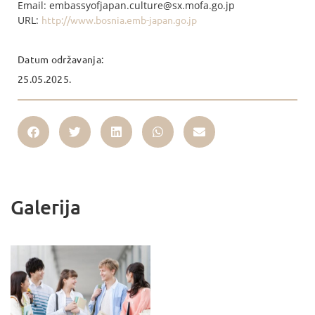
Email: embassyofjapan.culture@sx.mofa.go.jp
URL:
http://www.bosnia.emb-japan.go.jp
Datum održavanja:
25.05.2025.
Galerija