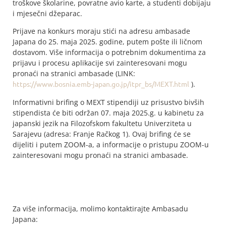
troškove školarine, povratne avio karte, a studenti dobijaju
i mjesečni džeparac.
Prijave na konkurs moraju stići na adresu ambasade
Japana do 25. maja 2025. godine, putem pošte ili ličnom
dostavom. Više informacija o potrebnim dokumentima za
prijavu i procesu aplikacije svi zainteresovani mogu
pronaći na stranici ambasade (LINK:
https://www.bosnia.emb-japan.go.jp/itpr_bs/MEXT.html
).
Informativni brifing o MEXT stipendiji uz prisustvo bivših
stipendista će biti održan 07. maja 2025.g. u kabinetu za
japanski jezik na Filozofskom fakultetu Univerziteta u
Sarajevu (adresa: Franje Račkog 1). Ovaj brifing će se
dijeliti i putem ZOOM-a, a informacije o pristupu ZOOM-u
zainteresovani mogu pronaći na stranici ambasade.
Za više informacija, molimo kontaktirajte Ambasadu
Japana: