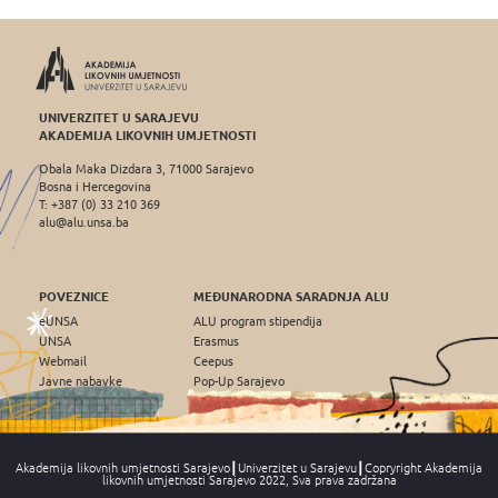
UNIVERZITET U SARAJEVU
AKADEMIJA LIKOVNIH UMJETNOSTI
Obala Maka Dizdara 3, 71000 Sarajevo
Bosna i Hercegovina
T: +387 (0) 33 210 369
alu@alu.unsa.ba
POVEZNICE
MEĐUNARODNA SARADNJA ALU
eUNSA
ALU program stipendija
UNSA
Erasmus
Webmail
Ceepus
Javne nabavke
Pop-Up Sarajevo
Akademija likovnih umjetnosti Sarajevo┃Univerzitet u Sarajevu┃Copryright Akademija
likovnih umjetnosti Sarajevo 2022, Sva prava zadržana