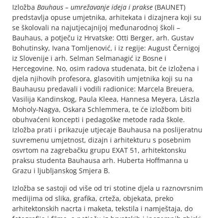
Izložba
Bauhaus – umrežavanje ideja i prakse
(BAUNET)
predstavlja opuse umjetnika, arhitekata i dizajnera koji su
se školovali na najutjecajnijoj međunarodnoj školi –
Bauhaus, a potječu iz Hrvatske: Otti Berger, arh. Gustav
Bohutinsky, Ivana Tomljenović, i iz regije: August Černigoj
iz Slovenije i arh. Selman Selmanagić iz Bosne i
Hercegovine. No, osim radova studenata, bit će izložena i
djela njihovih profesora, glasovitih umjetnika koji su na
Bauhausu predavali i vodili radionice: Marcela Breuera,
Vasilija Kandinskog, Paula Kleea, Hannesa Meyera, Lászla
Moholy-Nagya, Oskara Schlemmera, te će izložbom biti
obuhvaćeni koncepti i pedagoške metode rada škole.
Izložba prati i prikazuje utjecaje Bauhausa na poslijeratnu
suvremenu umjetnost, dizajn i arhitekturu s posebnim
osvrtom na zagrebačku grupu EXAT 51, arhitektonsku
praksu studenta Bauhausa arh. Huberta Hoffmanna u
Grazu i ljubljanskog Smjera B.
Izložba se sastoji od više od tri stotine djela u raznovrsnim
medijima od slika, grafika, crteža, objekata, preko
arhitektonskih nacrta i maketa, tekstila i namještaja, do