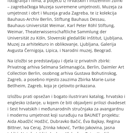
fotografija i filma, a potječu iz hrvatskih i inozemnih zbirki
– zagrebačkoga Muzeja suvremene umjetnosti, Muzeja za
umjetnost i obrt i Muzeja grada Zagreba, te iz kolekcija
Bauhaus-Archiv Berlin, Stiftung Bauhaus Dessau,
Bauhaus-Universität Weimar, Karl Peter Röhl Stiftung,
Weimar, Theaterwissenschaftliche Sammlung der
Universität zu Köln, Slovenski gledališki inštitut, Ljubljana,
Muzej za arhitekturo in oblikovanje, Ljubljana, Galerija
Avgusta Černigoja, Lipica, i Narodni muzej, Beograd.
Na izložbi se predstavljaju i djela iz privatnih zbirki:
Privatnog arhiva Selmana Selmanagića, Berlin, Daimler Art
Collection Berlin, osobnog arhiva Gustava Bohutinskog,
Zagreb, a posebno mjesto zauzima Zbirka Marie-Luise
Betlheim, Zagreb, koja je cjelovito prikazana.
Izložbu prati opsežan i bogato ilustrirani katalog, hrvatsko i
englesko izdanje, u kojem će biti objavljeni prilozi dvadeset
i šest hrvatskih i međunarodnih stručnjaka za avangardnu
i modernu umjetnost koji surađuju na BAUNET projektu:
Aida Abadžić Hodžić, Dubravko Bačić, Éva Bajkay, Regina
Bittner, Iva Ceraj, Zrinka Ivković, Tvrtko Jakovina, Jasna