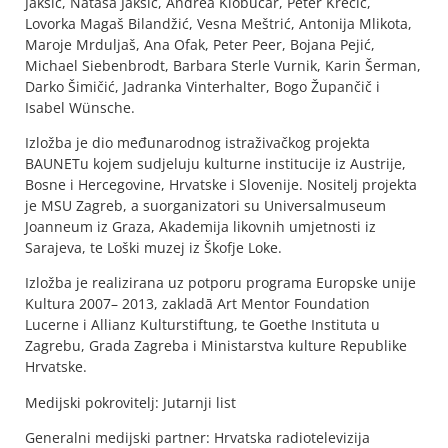
Jakšić, Nataša Jakšić, Andrea Klobučar, Peter Krečič,
Lovorka Magaš Bilandžić, Vesna Meštrić, Antonija Mlikota,
Maroje Mrduljaš, Ana Ofak, Peter Peer, Bojana Pejić,
Michael Siebenbrodt, Barbara Sterle Vurnik, Karin Šerman,
Darko Šimičić, Jadranka Vinterhalter, Bogo Župančič i
Isabel Wünsche.
Izložba je dio međunarodnog istraživačkog projekta
BAUNETu kojem sudjeluju kulturne institucije iz Austrije,
Bosne i Hercegovine, Hrvatske i Slovenije. Nositelj projekta
je MSU Zagreb, a suorganizatori su Universalmuseum
Joanneum iz Graza, Akademija likovnih umjetnosti iz
Sarajeva, te Loški muzej iz Škofje Loke.
Izložba je realizirana uz potporu programa Europske unije
Kultura 2007– 2013, zakladā Art Mentor Foundation
Lucerne i Allianz Kulturstiftung, te Goethe Instituta u
Zagrebu, Grada Zagreba i Ministarstva kulture Republike
Hrvatske.
Medijski pokrovitelj: Jutarnji list
Generalni medijski partner: Hrvatska radiotelevizija