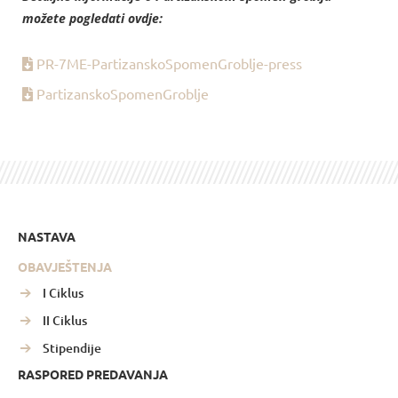
možete pogledati ovdje:
PR-7ME-PartizanskoSpomenGroblje-press
PartizanskoSpomenGroblje
NASTAVA
OBAVJEŠTENJA
I Ciklus
II Ciklus
Stipendije
RASPORED PREDAVANJA