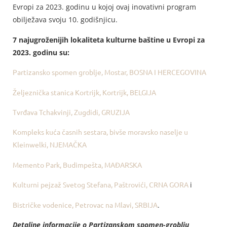
Evropi za 2023. godinu u kojoj ovaj inovativni program
obilježava svoju 10. godišnjicu.
7 najugroženijih lokaliteta kulturne baštine u Evropi za
2023. godinu su:
Partizansko spomen groblje, Mostar, BOSNA I HERCEGOVINA
Željeznička stanica Kortrijk, Kortrijk, BELGIJA
Tvrđava Tchakvinji, Zugdidi, GRUZIJA
Kompleks kuća časnih sestara, bivše moravsko naselje u
Kleinwelki, NJEMAČKA
Memento Park, Budimpešta, MAĐARSKA
Kulturni pejzaž Svetog Stefana, Paštrovići, CRNA GORA
i
Bistričke vodenice, Petrovac na Mlavi, SRBIJA
.
Detaljne informacije o Partizanskom spomen-groblju