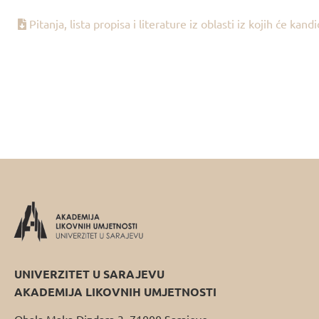
Pitanja, lista propisa i literature iz oblasti iz kojih će kan
UNIVERZITET U SARAJEVU
AKADEMIJA LIKOVNIH UMJETNOSTI