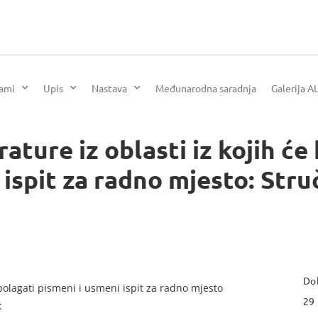
rami
Upis
Nastava
Međunarodna saradnja
Galerija A
erature iz oblasti iz kojih ć
ispit za radno mjesto: Stru
Dok
i polagati pismeni i usmeni ispit za radno mjesto
29
: