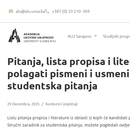
alu@alu.unsa.ba
+387 (0) 33 210- 369
ALU Sarajevo
Studijski prog
Pitanja, lista propisa i lit
polagati pismeni i usmeni 
studentska pitanja
29 Decembra, 2025
/
Konkursi i izvještaji
Listu pitanja propisa i literature iz oblasti iz kojih će kandidat
Stručni saradnik za studentska pitanja, možete pogledati ovdje