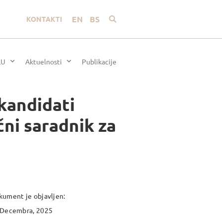
EN
BS
KONTAKTI
LU
Aktuelnosti
Publikacije
e kandidati
čni saradnik za
ument je objavljen:
 Decembra, 2025