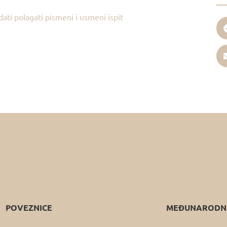
didati polagati pismeni i usmeni ispit
POVEZNICE
MEĐUNARODNA