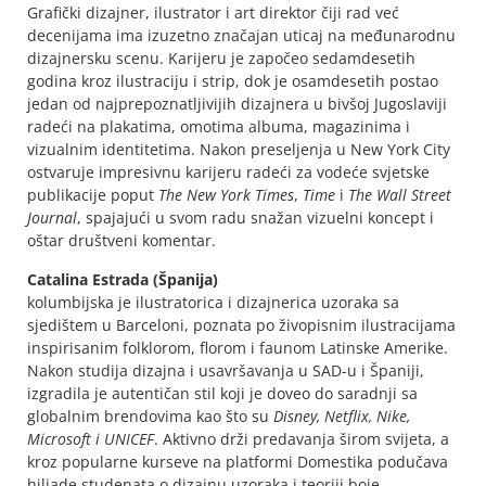
Grafički dizajner, ilustrator i art direktor čiji rad već
decenijama ima izuzetno značajan uticaj na međunarodnu
dizajnersku scenu. Karijeru je započeo sedamdesetih
godina kroz ilustraciju i strip, dok je osamdesetih postao
jedan od najprepoznatljivijih dizajnera u bivšoj Jugoslaviji
radeći na plakatima, omotima albuma, magazinima i
vizualnim identitetima. Nakon preseljenja u New York City
ostvaruje impresivnu karijeru radeći za vodeće svjetske
publikacije poput
The New York Times
,
Time
i
The Wall Street
Journal
, spajajući u svom radu snažan vizuelni koncept i
oštar društveni komentar.
Catalina Estrada
(Španija)
kolumbijska je ilustratorica i dizajnerica uzoraka sa
sjedištem u Barceloni, poznata po živopisnim ilustracijama
inspirisanim folklorom, florom i faunom Latinske Amerike.
Nakon studija dizajna i usavršavanja u SAD-u i Španiji,
izgradila je autentičan stil koji je doveo do saradnji sa
globalnim brendovima kao što su
Disney, Netflix, Nike,
Microsoft i UNICEF
. Aktivno drži predavanja širom svijeta, a
kroz popularne kurseve na platformi Domestika podučava
hiljade studenata o dizajnu uzoraka i teoriji boje.