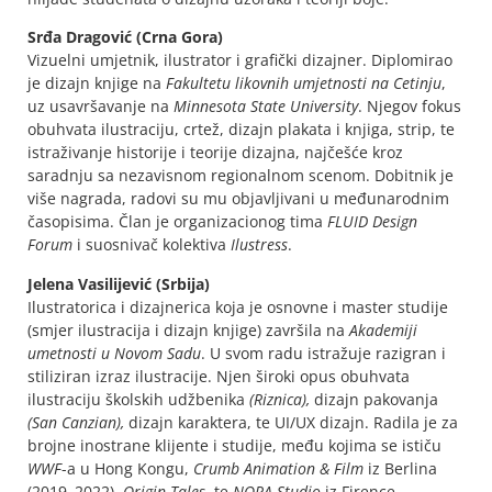
Srđa Dragović
(Crna Gora)
Vizuelni umjetnik, ilustrator i grafički dizajner. Diplomirao
je dizajn knjige na
Fakultetu likovnih umjetnosti na Cetinju
,
uz usavršavanje na
Minnesota State University
. Njegov fokus
obuhvata ilustraciju, crtež, dizajn plakata i knjiga, strip, te
istraživanje historije i teorije dizajna, najčešće kroz
saradnju sa nezavisnom regionalnom scenom. Dobitnik je
više nagrada, radovi su mu objavljivani u međunarodnim
časopisima. Član je organizacionog tima
FLUID Design
Forum
i suosnivač kolektiva
Ilustress
.
Jelena Vasilijević
(Srbija)
Ilustratorica i dizajnerica koja je osnovne i master studije
(smjer ilustracija i dizajn knjige) završila na
Akademiji
umetnosti u Novom Sadu
. U svom radu istražuje razigran i
stiliziran izraz ilustracije. Njen široki opus obuhvata
ilustraciju školskih udžbenika
(Riznica),
dizajn pakovanja
(San Canzian),
dizajn karaktera, te UI/UX dizajn. Radila je za
brojne inostrane klijente i studije, među kojima se ističu
WWF
-a u Hong Kongu,
Crumb Animation & Film
iz Berlina
(2019–2022),
Origin Tales
, te
NORA Studio
iz Firence.