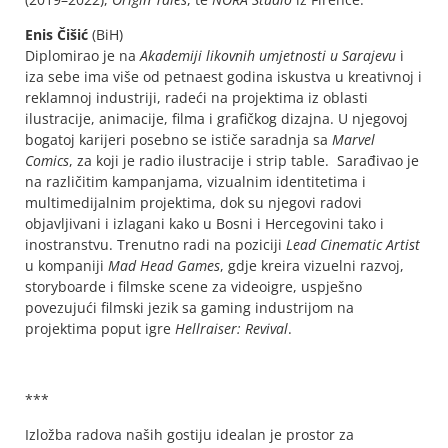
Enis Čišić
(BiH)
Diplomirao je na
Akademiji likovnih umjetnosti u Sarajevu
i
iza sebe ima više od petnaest godina iskustva u kreativnoj i
reklamnoj industriji, radeći na projektima iz oblasti
ilustracije, animacije, filma i grafičkog dizajna. U njegovoj
bogatoj karijeri posebno se ističe saradnja sa
Marvel
Comics
, za koji je radio ilustracije i strip table. Sarađivao je
na različitim kampanjama, vizualnim identitetima i
multimedijalnim projektima, dok su njegovi radovi
objavljivani i izlagani kako u Bosni i Hercegovini tako i
inostranstvu. Trenutno radi na poziciji
Lead Cinematic Artist
u kompaniji
Mad Head Games
, gdje kreira vizuelni razvoj,
storyboarde i filmske scene za videoigre, uspješno
povezujući filmski jezik sa gaming industrijom na
projektima poput igre
Hellraiser: Revival
.
***
Izložba radova naših gostiju idealan je prostor za