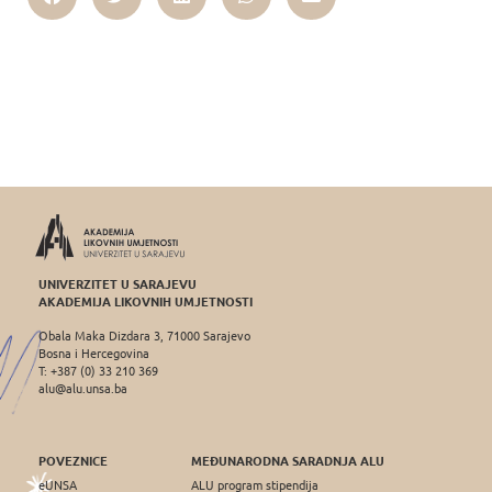
UNIVERZITET U SARAJEVU
AKADEMIJA LIKOVNIH UMJETNOSTI
Obala Maka Dizdara 3, 71000 Sarajevo
Bosna i Hercegovina
T: +387 (0) 33 210 369
alu@alu.unsa.ba
POVEZNICE
MEĐUNARODNA SARADNJA ALU
eUNSA
ALU program stipendija