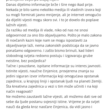
Danas dijelimo informacije brže i šire nego ikad prije.
Nekada je bilo samo nekoliko medija ili vladinih izvora koji
su mogli formirati javno mnijenje, ali je internet omogućio
da dijeliti vijesti mogu skoro svi. I to je dovelo do poplave
lažnih vijesti.
Za razliku od medija ili vlade, niko od nas ne snosi
odgovornost za ono što objavljujemo. Pošto je malo zakona
ili novčanih kazni koje nam se mogu ispostaviti za
objavljivanje laži, nema zakonskih podsticaja da se javno
ponašamo odgovorno. I zašto bismo brinuli, kad lideri
slobodnog svijeta redovno postuju i izgovaraju grube
neistine, bez posljedica?
Tačne i pouzdane, ispitane informacije su interes javnosti.
Istinite vijesti, naučne činjenice, provjerena znanja su
jedini siguran izvor informacija koji omogućava opstanak
zajednice, u krajnjoj liniji i opstanak ljudi na planeti Zemlji.
Šta kreativna zajednica u vezi s tim može učiniti i na koji
način reagovati?
Ne možemo zaustaviti lažne vijesti, ali možemo dati sve od
sebe da ljude postanu svjesniji istine. Vrijeme je da svijet
nauči da gleda kroz naočare činjenica, da vidi jasno i