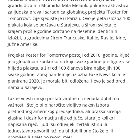
grafički dizajn, i Miomirka Mila Melank, politička aktivistica
za ljudska prava i saradnica globalnog projekta “Poster for
Tomorrow”, čije sjedište je u Parizu. Ovo je peta izložba 100
plakata koja se održava u Sarajevu, a širom svijeta je
krajem prošle godine održano na desetine identičnih
izložbi, u gradovima širom Francuske, Italije, Rusije, Kine,
Južne Amerike…
Projekat Poster for Tomorrow postoji od 2010. godine. Riječ
je o globalnom konkursu na koji svake godine pristigne više
hiljada plakata, a žiri od 100 članova bira najboljih 100
svake godine. Zbog pandemije, izložba Fake News koja je
planirana 2020. je morala biti odložena, i evo je sad pred
nama u Sarajevu.
Lažne vijesti mogu postati viralne i iznenada dobiti na
važnosti, što je bilo naročito vidljivo nakon izbora
prethodnog američkog predsjednika, ali praksa širenja
glasina i dezinformacija nije od juče, stara je koliko i
napisana riječ. Ljudi su oduvijek izvrtali istinu ili
jednostavno govorili laži da bi dobili ono što žele ili
promijenili svijet po svojoj mjeri.