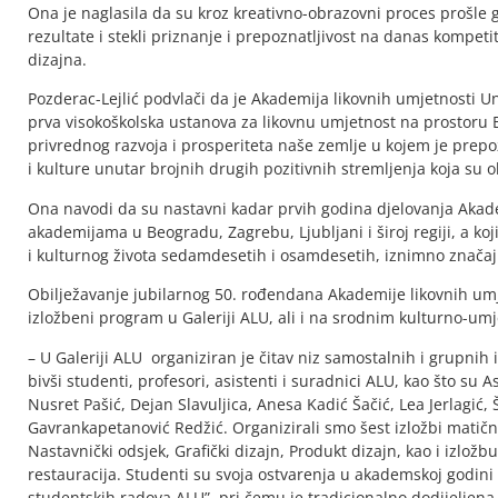
Ona je naglasila da su kroz kreativno-obrazovni proces prošle g
rezultate i stekli priznanje i prepoznatljivost na danas kompetit
dizajna.
Pozderac-Lejlić podvlači da je Akademija likovnih umjetnosti U
prva visokoškolska ustanova za likovnu umjetnost na prostoru 
privrednog razvoja i prosperiteta naše zemlje u kojem je prep
i kulture unutar brojnih drugih pozitivnih stremljenja koja su ob
Ona navodi da su nastavni kadar prvih godina djelovanja Akademi
akademijama u Beogradu, Zagrebu, Ljubljani i široj regiji, a koj
i kulturnog života sedamdesetih i osamdesetih, iznimno značaj
Obilježavanje jubilarnog 50. rođendana Akademije likovnih umje
izložbeni program u Galeriji ALU, ali i na srodnim kulturno-um
– U Galeriji ALU organiziran je čitav niz samostalnih i grupnih 
bivši studenti, profesori, asistenti i suradnici ALU, kao što su A
Nusret Pašić, Dejan Slavuljica, Anesa Kadić Šačić, Lea Jerlagi
Gavrankapetanović Redžić. Organizirali smo šest izložbi matični
Nastavnički odsjek, Grafički dizajn, Produkt dizajn, kao i izložb
restauracija. Studenti su svoja ostvarenja u akademskoj godini 
studentskih radova ALU”, pri čemu je tradicionalno dodijeljena 