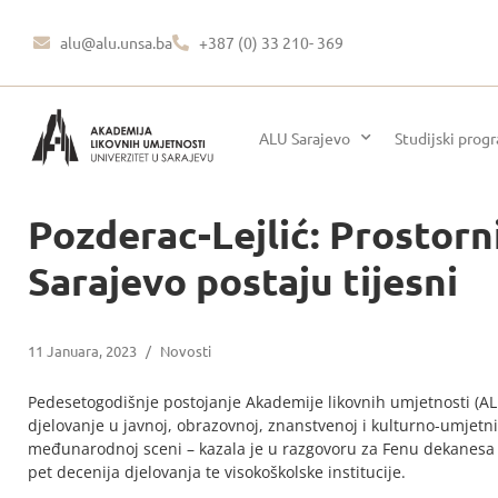
alu@alu.unsa.ba
+387 (0) 33 210- 369
ALU Sarajevo
Studijski prog
Pozderac-Lejlić: Prostorn
Sarajevo postaju tijesni
11 Januara, 2023
/
Novosti
Pedesetogodišnje postojanje Akademije likovnih umjetnosti (ALU
djelovanje u javnoj, obrazovnoj, znanstvenoj i kulturno-umjetni
međunarodnoj sceni – kazala je u razgovoru za Fenu dekanesa
pet decenija djelovanja te visokoškolske institucije.