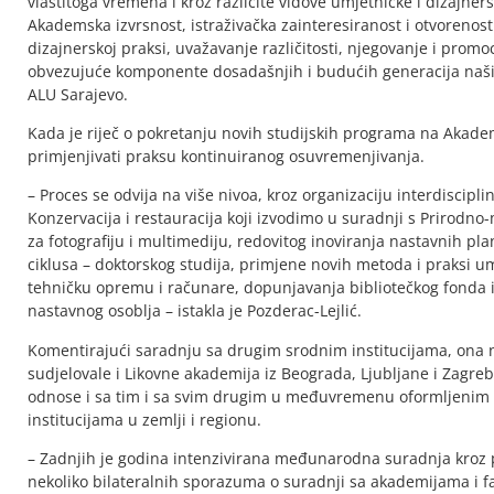
vlastitoga vremena i kroz različite vidove umjetničke i dizajner
Akademska izvrsnost, istraživačka zainteresiranost i otvoren
dizajnerskoj praksi, uvažavanje različitosti, njegovanje i promoci
obvezujuće komponente dosadašnjih i budućih generacija naši
ALU Sarajevo.
Kada je riječ o pokretanju novih studijskih programa na Akademi
primjenjivati praksu kontinuiranog osuvremenjivanja.
– Proces se odvija na više nivoa, kroz organizaciju interdiscipl
Konzervacija i restauracija koji izvodimo u suradnji s Prirodn
za fotografiju i multimediju, redovitog inoviranja nastavnih p
ciklusa – doktorskog studija, primjene novih metoda i praksi um
tehničku opremu i računare, dopunjavanja bibliotečkog fonda i 
nastavnog osoblja – istakla je Pozderac-Lejlić.
Komentirajući saradnju sa drugim srodnim institucijama, ona 
sudjelovale i Likovne akademija iz Beograda, Ljubljane i Zagreb
odnose i sa tim i sa svim drugim u međuvremenu oformljenim
institucijama u zemlji i regionu.
– Zadnjih je godina intenzivirana međunarodna suradnja kroz 
nekoliko bilateralnih sporazuma o suradnji sa akademijama i fa