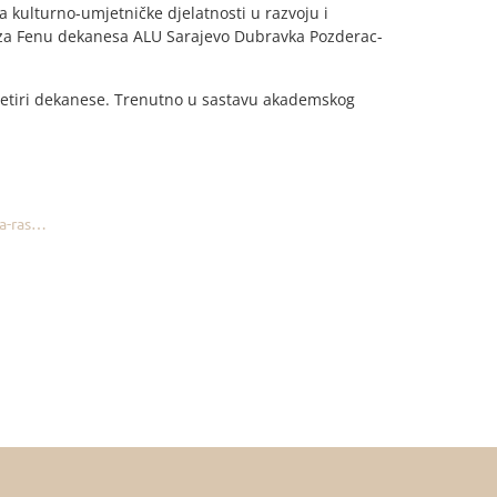
 kulturno-umjetničke djelatnosti u razvoju i
u za Fenu dekanesa ALU Sarajevo Dubravka Pozderac-
 četiri dekanese. Trenutno u sastavu akademskog
ma-ras…