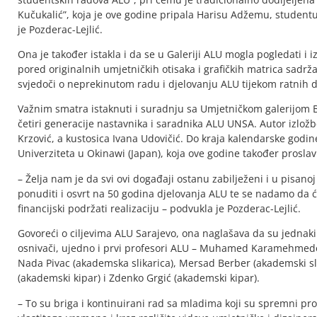
Kučukalić”, koja je ove godine pripala Harisu Adžemu, studentu
je Pozderac-Lejlić.
Ona je također istakla i da se u Galeriji ALU mogla pogledati i 
pored originalnih umjetničkih otisaka i grafičkih matrica sadrža
svjedoči o neprekinutom radu i djelovanju ALU tijekom ratnih 
Važnim smatra istaknuti i suradnju sa Umjetničkom galerijom Bi
četiri generacije nastavnika i saradnika ALU UNSA. Autor izlo
Krzović, a kustosica Ivana Udovičić. Do kraja kalendarske godine
Univerziteta u Okinawi (Japan), koja ove godine također proslav
– Želja nam je da svi ovi događaji ostanu zabilježeni i u pisano
ponuditi i osvrt na 50 godina djelovanja ALU te se nadamo da će
financijski podržati realizaciju – podvukla je Pozderac-Lejlić.
Govoreći o ciljevima ALU Sarajevo, ona naglašava da su jednaki 
osnivači, ujedno i prvi profesori ALU – Muhamed Karamehmedovic
Nada Pivac (akademska slikarica), Mersad Berber (akademski slikar
(akademski kipar) i Zdenko Grgić (akademski kipar).
– To su briga i kontinuirani rad sa mladima koji su spremni prom