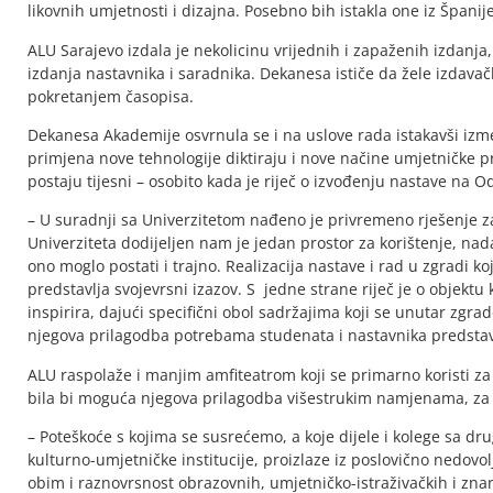
likovnih umjetnosti i dizajna. Posebno bih istakla one iz Španije,
ALU Sarajevo izdala je nekolicinu vrijednih i zapaženih izdanja
izdanja nastavnika i saradnika. Dekanesa ističe da žele izdavač
pokretanjem časopisa.
Dekanesa Akademije osvrnula se i na uslove rada istakavši izm
primjena nove tehnologije diktiraju i nove načine umjetničke p
postaju tijesni – osobito kada je riječ o izvođenju nastave na O
– U suradnji sa Univerzitetom nađeno je privremeno rješenje z
Univerziteta dodijeljen nam je jedan prostor za korištenje, n
ono moglo postati i trajno. Realizacija nastave i rad u zgradi
predstavlja svojevrsni izazov. S jedne strane riječ je o objektu
inspirira, dajući specifični obol sadržajima koji se unutar zgra
njegova prilagodba potrebama studenata i nastavnika predstavlj
ALU raspolaže i manjim amfiteatrom koji se primarno koristi za 
bila bi moguća njegova prilagodba višestrukim namjenama, za
– Poteškoće s kojima se susrećemo, a koje dijele i kolege sa dr
kulturno-umjetničke institucije, proizlaze iz poslovično nedovo
obim i raznovrsnost obrazovnih, umjetničko-istraživačkih i znan