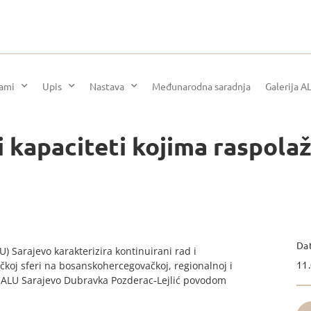
rami
Upis
Nastava
Međunarodna saradnja
Galerija A
i kapaciteti kojima raspola
Da
) Sarajevo karakterizira kontinuirani rad i
11.
čkoj sferi na bosanskohercegovačkoj, regionalnoj i
 ALU Sarajevo Dubravka Pozderac-Lejlić povodom