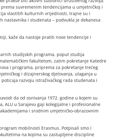
ske prakse biti aktivni sudionici društvenog razvoja.
ost prema suvremenim tendencijama u umjetničkoj i
ja vlastitih kulturnih vrijednosti, trajne su i
h nastavnika i studenata – podvukla je dekanesa
ji, kaže da nastoje pratiti nove tendencije i
inarnih studijskih programa, poput studija
o-matematičkim fakultetom, zatim pokretanje Katedre
lanova i programa, priprema za pokretanje trećeg
jetničkog i dizajnerskog djelovanja, ulaganja u
poticaja razvoju istraživačkog rada studenata i
navodi da od osnivanja 1972. godine u kojem su
a, ALU u Sarajevu gaji kolegijalne i profesionalne
 akademijama i srodnim umjetničko-obrazovnim
program mobilnosti Erasmus. Potpisali smo i
kultetima na kojima su zastupljene discipline