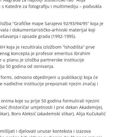
 s Katedre za fotografiju i multimediju – podvukla
izložba “Grafičke mape Sarajevo 92/93/94/95” koja je
vala i dokumentarističko-arhivski materijal koji
dešavanja i opsade grada (1992-1995).
H koja je rezultirala izložbom “Ishodišta” prve
žbenog koncepta je profesor emeritus Ibrahim
 u planu je izložba partnerske institucije
lja 50 godina od osnivanja.
j formi, odnosno objedinjeni u publikaciji koja će
 nadležne institucije prepoznati njezin značaj i
onima koje su prije 50 godina formulirali njezini
́ (historičar umjetnosti i prvi dekan Akademije),
), Boro Aleksić (akademski slikar), Alija Kučukalić
išljati i djelovati unutar konteksta i izazova