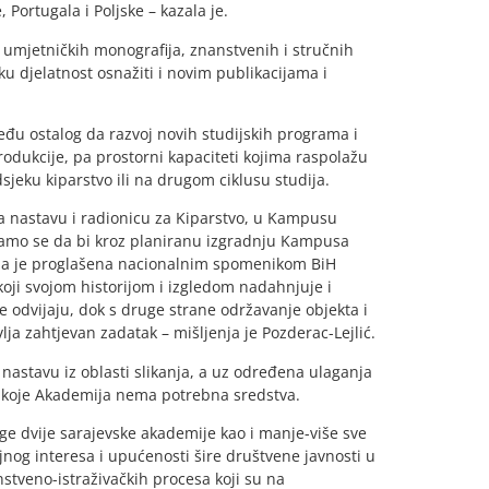
 Portugala i Poljske – kazala je.
, umjetničkih monografija, znanstvenih i stručnih
ku djelatnost osnažiti i novim publikacijama i
eđu ostalog da razvoj novih studijskih programa i
rodukcije, pa prostorni kapaciteti kojima raspolažu
dsjeku kiparstvo ili na drugom ciklusu studija.
a nastavu i radionicu za Kiparstvo, u Kampusu
adamo se da bi kroz planiranu izgradnju Kampusa
 koja je proglašena nacionalnim spomenikom BiH
 koji svojom historijom i izgledom nadahnjuje i
de odvijaju, dok s druge strane održavanje objekta i
a zahtjevan zadatak – mišljenja je Pozderac-Lejlić.
nastavu iz oblasti slikanja, a uz određena ulaganja
 koje Akademija nema potrebna sredstva.
uge dvije sarajevske akademije kao i manje-više sve
ljnog interesa i upućenosti šire društvene javnosti u
stveno-istraživačkih procesa koji su na