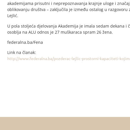
akademijama prisutni i neprepoznavanja krajnje uloge i značaja
oblikovanju društva – zaključila je između ostalog u razgovor
Lejlić.
U pola stoljeća djelovanja Akademija je imala sedam dekana i
osoblja na ALU odnos je 27 muškaraca spram 26 žena.
federalna.ba/Fena
Link na članak:
http://www.federalna.ba/pozderac-lejlic-prostorni-kapaciteti-koji