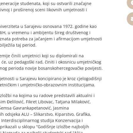
eneracije studenata, koji su ostvarili značajne
ivnoj i proširenoj sceni likovnih umjetnosti i
niverziteta u Sarajevu osnovana 1972. godine kao
BiH, u vremenu i ambijentu šireg društvenog i
oznata potreba za jačanjem i afirmacijom umjetnosti
ilježila taj period.
je činili umjetnici koji su diplomirali na
i će, uz pedagoški rad, činiti i okosnicu umjetničkog
nog perioda novije bosanskohercegovačke povijesti.
tnosti u Sarajevu koncipirano je kroz cjelogodišnji
jetničkim i umjetničko-obrazovnim institucijama.
izložbi na kojima su radove predstavili aktualni i
sim Đelilović, Fikret Libovac, Tatjana Milaković,
ć, Šemsa Gavrankapetanović, Jasmina
h odsjeka ALU – Slikarstvo, Kiparstvo, Grafika,
u Interdisciplinarnog studija Konzervacija i
prikazali u sklopu “Godišnje izložbe najboljih
i Nagrada za najbolji studentski rad “Alija