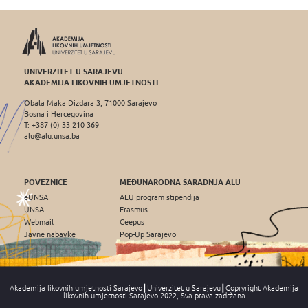
UNIVERZITET U SARAJEVU
AKADEMIJA LIKOVNIH UMJETNOSTI
Obala Maka Dizdara 3, 71000 Sarajevo
Bosna i Hercegovina
T: +387 (0) 33 210 369
alu@alu.unsa.ba
POVEZNICE
MEĐUNARODNA SARADNJA ALU
eUNSA
ALU program stipendija
UNSA
Erasmus
Webmail
Ceepus
Javne nabavke
Pop-Up Sarajevo
Akademija likovnih umjetnosti Sarajevo┃Univerzitet u Sarajevu┃Copryright Akademija
likovnih umjetnosti Sarajevo 2022, Sva prava zadržana