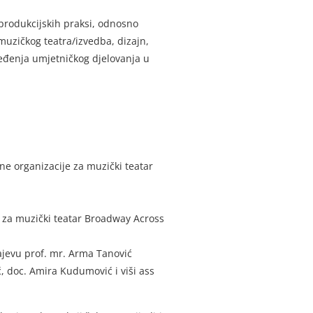
h produkcijskih praksi, odnosno
muzičkog teatra/izvedba, dizajn,
jeđenja umjetničkog djelovanja u
ne organizacije za muzički teatar
e za muzički teatar Broadway Across
rajevu prof. mr. Arma Tanović
ć, doc. Amira Kudumović i viši ass