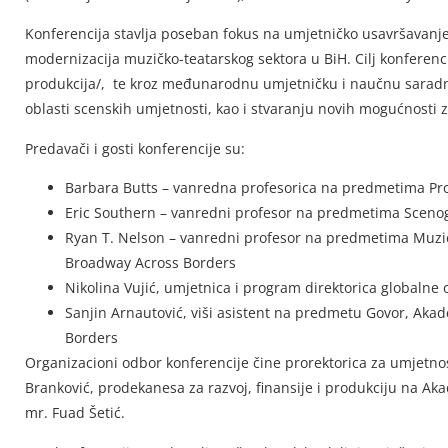
Konferencija stavlja poseban fokus na umjetničko usavršavanje i 
modernizacija muzičko-teatarskog sektora u BiH. Cilj konferenci
produkcija/, te kroz međunarodnu umjetničku i naučnu saradnju 
oblasti scenskih umjetnosti, kao i stvaranju novih mogućnosti 
Predavači i gosti konferencije su:
Barbara Butts – vanredna profesorica na predmetima Pr
Eric Southern – vanredni profesor na predmetima Scenogra
Ryan T. Nelson – vanredni profesor na predmetima Muzički
Broadway Across Borders
Nikolina Vujić, umjetnica i program direktorica globalne
Sanjin Arnautović, viši asistent na predmetu Govor, Akad
Borders
Organizacioni odbor konferencije čine prorektorica za umjetnost
Branković, prodekanesa za razvoj, finansije i produkciju na Aka
mr. Fuad Šetić.