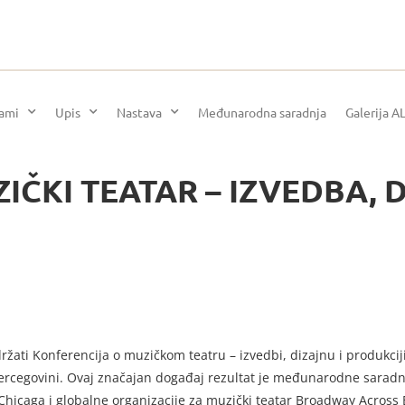
rami
Upis
Nastava
Međunarodna saradnja
Galerija A
UZIČKI TEATAR – IZVEDBA, 
žati Konferencija o muzičkom teatru – izvedbi, dizajnu i produkciji,
i Hercegovini. Ovaj značajan događaj rezultat je međunarodne saradn
Chicaga i globalne organizacije za muzički teatar Broadway Across 