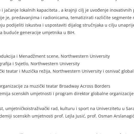
jačanje lokalnih kapaciteta , a krajnji cilj je uvođenje inovativni
je je, predavanjima i radionicama, tematizirati različite segmente 
podijeliti iskustva i uspostaviti dijalog stručnjaka u cilju unapri
za buduće generacije umjetnika u BiH.
odukcija i Menadžment scene, Northwestern University
fija i Svjetlo, Northwestern University
 teatar i Muzička režija, Northwestern University i osnivač global
 organizacije za muzički teatar Broadway Across Borders
emija scenskih umjetnosti i program direktor globalne organizacij
, umjetničkoistraživački rad, kulturu i sport na Univerzitetu u Sa
demiji scenskih umjetnosti prof. Lejla Jusić, prof. Osman Arslanagi