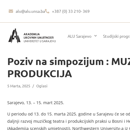
alu@alu.unsa.ba
+387 (0) 33 210- 369
ALU Sarajevo
Studijski prog
Poziv na simpozijum : M
PRODUKCIJA
5 Marta, 2025
/
Oglasi
Sarajevo, 13. – 15. mart 2025.
U periodu od 13. do 15. marta 2025. godine u Sarajevu će se odr
daljnji razvoj muzičkog teatra i produkcijskih praksi u Bosni 
(Akademija scenskih umjetnosti), Northwestern University-a iz 