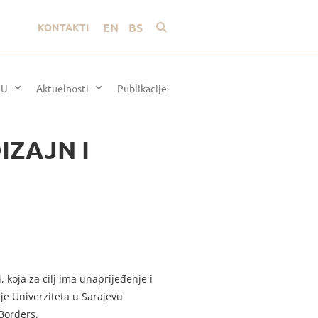
EN
BS
KONTAKTI
LU
Aktuelnosti
Publikacije
DIZAJN I
 koja za cilj ima unaprijeđenje i
je Univerziteta u Sarajevu
Borders.