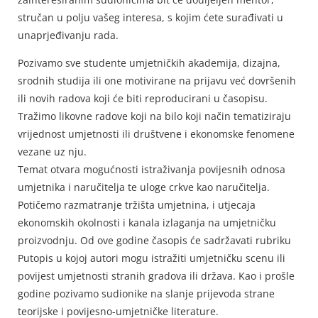
stručan u polju vašeg interesa, s kojim ćete surađivati u
unaprjeđivanju rada.
Pozivamo sve studente umjetničkih akademija, dizajna,
srodnih studija ili one motivirane na prijavu već dovršenih
ili novih radova koji će biti reproducirani u časopisu.
Tražimo likovne radove koji na bilo koji način tematiziraju
vrijednost umjetnosti ili društvene i ekonomske fenomene
vezane uz nju.
Temat otvara mogućnosti istraživanja povijesnih odnosa
umjetnika i naručitelja te uloge crkve kao naručitelja.
Potičemo razmatranje tržišta umjetnina, i utjecaja
ekonomskih okolnosti i kanala izlaganja na umjetničku
proizvodnju. Od ove godine časopis će sadržavati rubriku
Putopis u kojoj autori mogu istražiti umjetničku scenu ili
povijest umjetnosti stranih gradova ili država. Kao i prošle
godine pozivamo sudionike na slanje prijevoda strane
teorijske i povijesno-umjetničke literature.