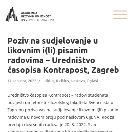
Poziv na sudjelovanje u
likovnim i(li) pisanim
radovima – Uredništvo
časopisa Kontrapost, Zagreb
17 Januara, 2022
/
I ciklus
,
II ciklus
,
Nastava
,
Oglasi
Uredništvo časopisa Kontrapost – radovi studenata
povijesti umjetnosti Filozofskog fakulteta Sveučilišta u
Zagrebu poziva vas na sudjelovanje likovnim i(li) pisanim
radovima u novom broju pod naslovom CIJENA. Rok za
predaju dovršenih radova je 20. 3. 2022. Svim
zainteresiranim sudionicima bit će dodijeljen mentor,