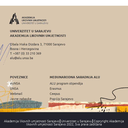
UNIVERZITET U SARAJEVU
AKADEMIJA LIKOVNIH UMJETNOSTI
Obala Maka Dizdara 3, 71000 Sarajevo
Bosna i Hercegovina
T: +387 (0) 33 210 369
alu@alu.unsa.ba
POVEZNICE
MEĐUNARODNA SARADNJA ALU
eUNSA
ALU program stipendija
UNSA
Erasmus
Webmail
Ceepus
Javne nabavke
Pop-Up Sarajevo
Akademija likovnih umjetnosti Sarajevo┃Univerzitet u Sarajevu┃Copryright Akademija
likovnih umjetnosti Sarajevo 2022, Sva prava zadržana