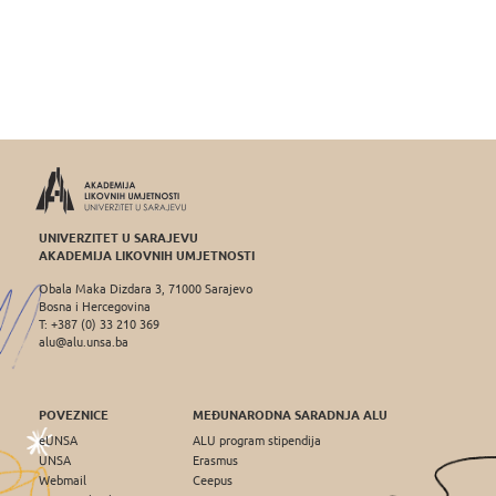
UNIVERZITET U SARAJEVU
AKADEMIJA LIKOVNIH UMJETNOSTI
Obala Maka Dizdara 3, 71000 Sarajevo
Bosna i Hercegovina
T: +387 (0) 33 210 369
alu@alu.unsa.ba
POVEZNICE
MEĐUNARODNA SARADNJA ALU
eUNSA
ALU program stipendija
UNSA
Erasmus
Webmail
Ceepus