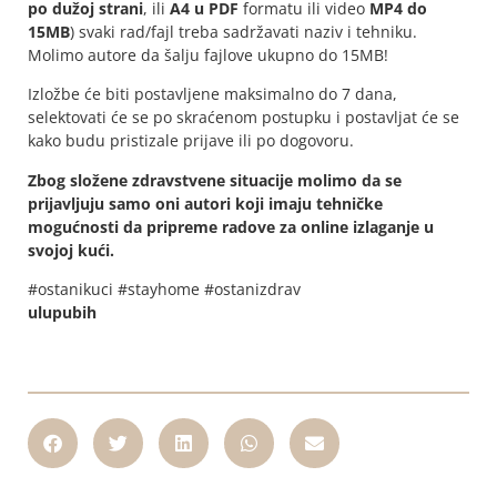
po dužoj strani
, ili
A4 u PDF
formatu ili video
MP4 do
15MB
) svaki rad/fajl treba sadržavati naziv i tehniku.
Molimo autore da šalju fajlove ukupno do 15MB!
Izložbe će biti postavljene maksimalno do 7 dana,
selektovati će se po skraćenom postupku i postavljat će se
kako budu pristizale prijave ili po dogovoru.
Zbog složene zdravstvene situacije molimo da se
prijavljuju samo oni autori koji imaju tehničke
mogućnosti da pripreme radove za online izlaganje u
svojoj kući.
#ostanikuci #stayhome #ostanizdrav
ulupubih