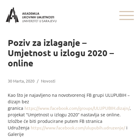
Poziv za izlaganje –
Umjetnost u izlogu 2020 –
online
30 Marta, 2020
/
Novosti
Kao što je najavljeno na novotvorenoj FB grupi ULUPUBIH –
dizajn bez
granica
https://www.facebook.com/groups/ULUPUBIH.dizajn/
,
projekat “Umjetnost u izlogu 2020” nastavlja se online.
Izložbe će biti producirane putem FB stranica
Udruženja
https://www.facebook.com/ulupubih.udruzenje/
i
Galerije