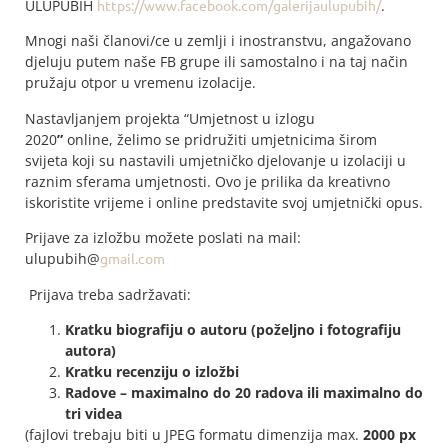
ULUPUBIH
https://www.facebook.com/galerijaulupubih/
.
Mnogi naši članovi/ce u zemlji i inostranstvu, angažovano
djeluju putem naše FB grupe ili samostalno i na taj način
pružaju otpor u vremenu izolacije.
Nastavljanjem projekta “Umjetnost u izlogu
2020
”
online, želimo se pridružiti umjetnicima širom
svijeta koji su nastavili umjetničko djelovanje u izolaciji u
raznim sferama umjetnosti. Ovo je prilika da kreativno
iskoristite vrijeme i online predstavite svoj umjetnički opus.
Prijave za izložbu možete poslati na mail:
ulupubih@
gmail.com
Prijava treba sadržavati:
Kratku biografiju o autoru (poželjno i fotografiju
autora)
Kratku recenziju o izložbi
Radove – maximalno do 20 radova ili maximalno do
tri videa
(fajlovi trebaju biti u JPEG formatu dimenzija max.
2000 px