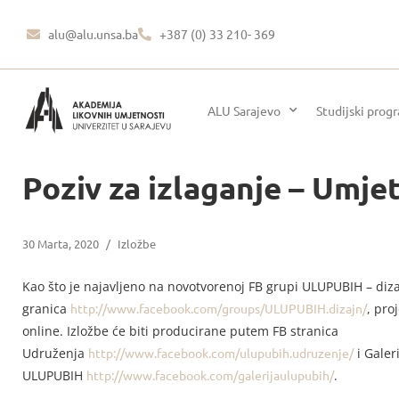
alu@alu.unsa.ba
+387 (0) 33 210- 369
ALU Sarajevo
Studijski prog
Poziv za izlaganje – Umje
30 Marta, 2020
/
Izložbe
Kao što je najavljeno na novotvorenoj FB grupi ULUPUBIH – diz
granica
http://www.facebook.com/groups/ULUPUBIH.dizajn/
, pro
online. Izložbe će biti producirane putem FB stranica
Udruženja
http://www.facebook.com/ulupubih.udruzenje/
i Galer
ULUPUBIH
http://www.facebook.com/galerijaulupubih/
.