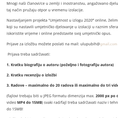
Mnogi naši članovi/ce u zemlji i inostranstvu, angažovano djel
taj način pružaju otpor u vremenu izolacije.
Nastavljanjem projekta “Umjetnost u izlogu 2020
”
online, želim
koji su nastavili umjetničko djelovanje u izolaciji u raznim sfe
iskoristite vrijeme i online predstavite svoj umjetnički opus.
Prijave za izložbu možete poslati na mail: ulupubih@
gmail.com
Prijava treba sadržavati:
1. Kratku biografiju o autoru (poželjno i fotografiju autora)
2. Kratku recenziju o izložbi
3. Radove – maximalno do 20 radova ili maximalno do tri vid
(fajlovi trebaju biti u JPEG formatu dimenzija max.
2000 px po d
video
MP4 do 15MB
) svaki rad/fajl treba sadržavati naziv i te
do 15MB!