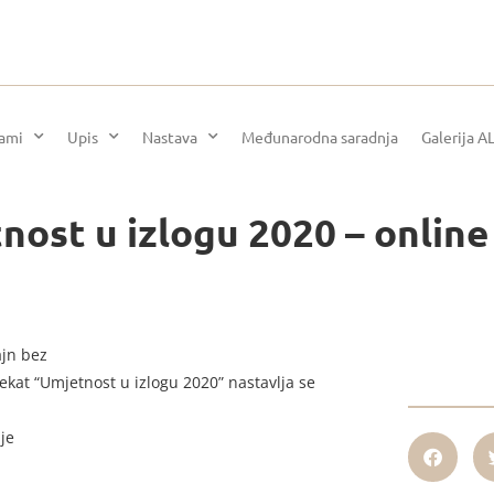
rami
Upis
Nastava
Međunarodna saradnja
Galerija A
tnost u izlogu 2020 – online
ajn bez
jekat “Umjetnost u izlogu 2020” nastavlja se
ije