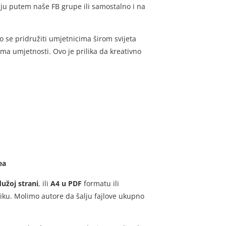
uju putem naše FB grupe ili samostalno i na
o se pridružiti umjetnicima širom svijeta
rama umjetnosti. Ovo je prilika da kreativno
ea
užoj strani
, ili
A4 u PDF
formatu ili
hniku. Molimo autore da šalju fajlove ukupno