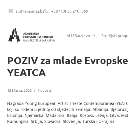
alu@alu.unsa.ba
+387 (0) 33 210- 369
ALU Sarajevo
Studijski prog
POZIV za mlade Evropske
YEATCA
12 Marta, 2025
/
Novosti
Nagrada Young European Artist Trieste Contemporanea (YEATCA
koji su rođeni u jednoj od sljedećih zemalja: Albanija, Bjelorus
Estonija, Njemačka, Mađarska, Italija, Kosovo, Latvija, Litva, M
Rumunjska, Srbija, Slovačka, Slovenija, Turska i Ukrajina.