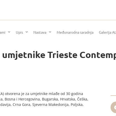
rami
Upis
Nastava
Međunarodna saradnja
Galerija A
 umjetnike Trieste Conte
) otvorena je za umjetnike mlađe od 30 godina
ija, Bosna i Hercegovina, Bugarska, Hrvatska, Češka,
oldavija, Crna Gora, Sjeverna Makedonija, Poljska,