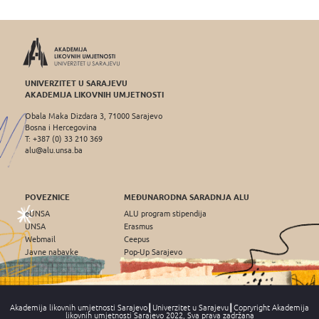
UNIVERZITET U SARAJEVU
AKADEMIJA LIKOVNIH UMJETNOSTI
Obala Maka Dizdara 3, 71000 Sarajevo
Bosna i Hercegovina
T: +387 (0) 33 210 369
alu@alu.unsa.ba
POVEZNICE
MEĐUNARODNA SARADNJA ALU
eUNSA
ALU program stipendija
UNSA
Erasmus
Webmail
Ceepus
Javne nabavke
Pop-Up Sarajevo
Akademija likovnih umjetnosti Sarajevo┃Univerzitet u Sarajevu┃Copryright Akademija
likovnih umjetnosti Sarajevo 2022, Sva prava zadržana