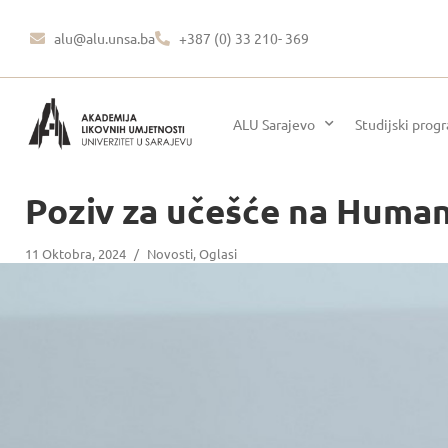
alu@alu.unsa.ba
+387 (0) 33 210- 369
ALU Sarajevo
Studijski prog
Poziv za učešće na Huma
11 Oktobra, 2024
/
Novosti
,
Oglasi