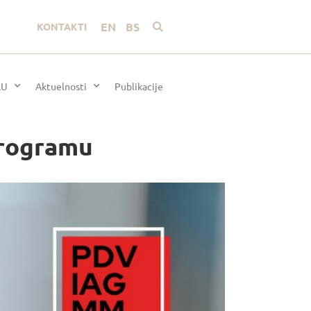
EN
BS
KONTAKTI
LU
Aktuelnosti
Publikacije
programu