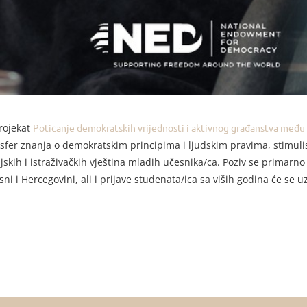
rojekat
Poticanje demokratskih vrijednosti i aktivnog građanstva međ
er znanja o demokratskim principima i ljudskim pravima, stimulisa
ijskih i istraživačkih vještina mladih učesnika/ca. Poziv se primarn
i Hercegovini, ali i prijave studenata/ica sa viših godina će se u