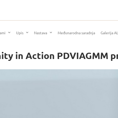
rami
Upis
Nastava
Međunarodna saradnja
Galerija A
nity in Action PDVIAGMM 