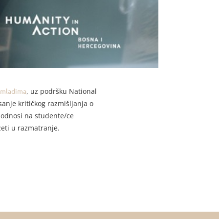
u mladima
, uz podršku National
nje kritičkog razmišljanja o
o odnosi na studente/ce
zeti u razmatranje.