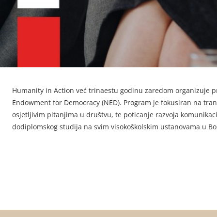
Humanity in Action već trinaestu godinu zaredom organizuje p
Endowment for Democracy (NED). Program je fokusiran na transf
osjetljivim pitanjima u društvu, te poticanje razvoja komunikac
dodiplomskog studija na svim visokoškolskim ustanovama u Bosni 