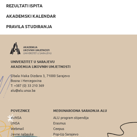
REZULTATI ISPITA
AKADEMSKI KALENDAR
PRAVILA STUDIRANJA
UNIVERZITET U SARAJEVU
AKADEMIJA LIKOVNIH UMJETNOSTI
Obala Maka Dizdara 3, 71000 Sarajevo
Bosna i Hercegovina
T: +387 (0) 33 210 369
alu@alu.unsa.ba
POVEZNICE
MEĐUNARODNA SARADNJA ALU
eUNSA
ALU program stipendija
UNSA
Erasmus
Webmail
Ceepus
Javne nabavke
Pop-Up Sarajevo