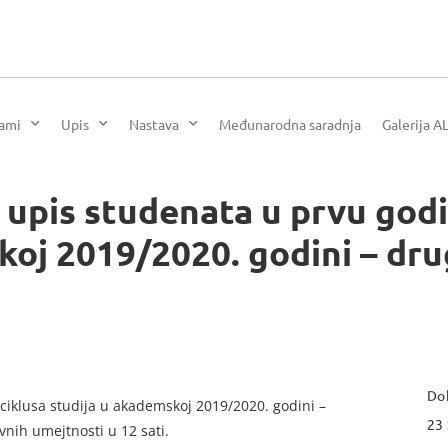
rami
Upis
Nastava
Međunarodna saradnja
Galerija A
a upis studenata u prvu god
koj 2019/2020. godini – dru
Dok
ciklusa studija u akademskoj 2019/2020. godini –
23
vnih umejtnosti u 12 sati.