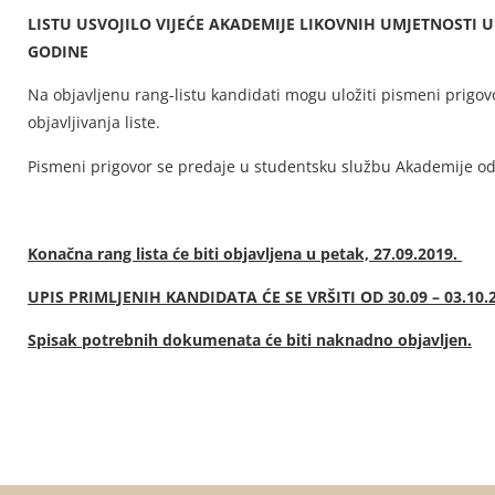
LISTU USVOJILO VIJEĆE AKADEMIJE LIKOVNIH UMJETNOSTI U
GODINE
Na objavljenu rang-listu kandidati mogu uložiti pismeni prigov
objavljivanja liste.
Pismeni prigovor se predaje u studentsku službu Akademije od 
Konačna rang lista će biti objavljena u petak, 27.09.2019.
UPIS PRIMLJENIH KANDIDATA ĆE SE VRŠITI OD 30.09 – 03.10.
Spisak potrebnih dokumenata će biti naknadno objavljen.