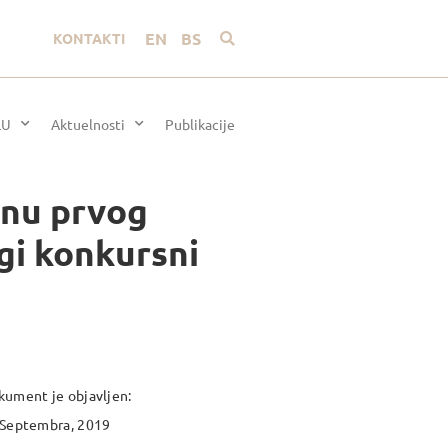
EN
BS
KONTAKTI
LU
Aktuelnosti
Publikacije
inu prvog
gi konkursni
ument je objavljen:
 Septembra, 2019