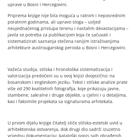
uprave u Bosni i Hercegovini.
Priprema knjige nije bila moguća u ratnim i neposrednim
poratnim godinama, ali upravo stoga – usljed
neujednačenog pristupa terenu i nastalim devastacijama –
javila se potreba za publikacijom koja će sačuvati i
sistematizirati saznanja stečena ranijim istraživanjima
arhitekture austrougarskog perioda u Bosni i Hercegovini.
Važeća studija, stilska i hronološka sistematizacija i
valorizacija predočeni su u ovoj knjizi dvojezično: na
bosanskom i engleskom jeziku. Tekst i stilske analize prate
više od 290 kvalitetnih fotografija, koje prikazuju javne,
stambene, sakralne i druge objekte, u cjelini i u detaljima,
kao i faksimile projekata sa signaturama arhitekata.
U prvom dijelu knjige čitatelj stiče stilsko-estetski uvid u
arhitektonska ostvarenja, dok drugi dio sadrži izuzetno
vrijednu dokumentaciju: kataloški popis svih obrađenih