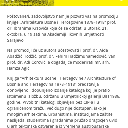
Poštovane/i, zadovoljstvo nam je pozvati vas na promociju
knjige „Arhitektura Bosne i Hercegovine 1878–1918” prof.
dr. Ibrahima Krzovića koja će se održati u utorak, 21.
oktobra, u 19 sati na Akademiji likovnih umjetnosti
Sarajevo.
Na promociji će uz autora učestvovati i prof. dr. Aida
Abadžić Hodžić, prof. dr. Fehim Hadžimuhamedović, van.
prof. dr. Adi Ćorović, a događaj će moderirati mr. arh.
Hamza Agić.
Knjiga “Arhitektura Bosne i Hercegovine / Architecture of
Bosnia and Herzegovina 1878–1918“ predstavlja
obnovljeno i dopunjeno izdanje kataloga koji je pratio
istoimenu izložbu, održanu u Umjetničkoj galeriji BiH 1986.
godine. Prvobitni katalog, objavljen bez CIP-a i u
ograničenom tiražu, već dugo nije dostupan, iako je
mnogim arhitektima, urbanistima, institucijama zaštite
naslijeđa, studentima i građanima pružao dragocjen uvid
u arhitektonska ostvarenja iz vremena austrougarske