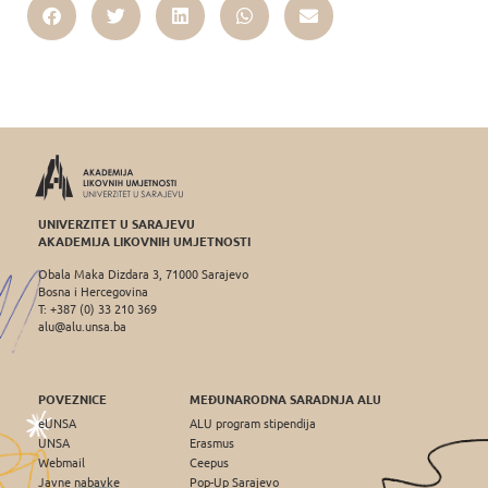
UNIVERZITET U SARAJEVU
AKADEMIJA LIKOVNIH UMJETNOSTI
Obala Maka Dizdara 3, 71000 Sarajevo
Bosna i Hercegovina
T: +387 (0) 33 210 369
alu@alu.unsa.ba
POVEZNICE
MEĐUNARODNA SARADNJA ALU
eUNSA
ALU program stipendija
UNSA
Erasmus
Webmail
Ceepus
Javne nabavke
Pop-Up Sarajevo