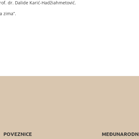
prof. dr. Dalide Karić-Hadžiahmetović.
a zima”.
POVEZNICE
MEĐUNARODNA