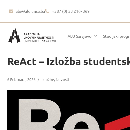
alu@alu.unsa.ba
+387 (0) 33 210- 369
ALU Sarajevo
Studijski prog
ReAct – Izložba students
6 Februara, 2026
/
Izložbe
,
Novosti