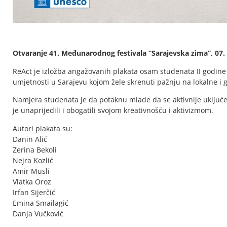
Otvaranje 41. Međunarodnog festivala “Sarajevska zima”, 07.
ReAct je izložba angažovanih plakata osam studenata II godine 
umjetnosti u Sarajevu kojom žele skrenuti pažnju na lokalne i
Namjera studenata je da potaknu mlade da se aktivnije ukljuće u
je unaprijedili i obogatili svojom kreativnošću i aktivizmom.
Autori plakata su:
Danin Alić
Zerina Bekoli
Nejra Kozlić
Amir Musli
Vlatka Oroz
Irfan Sijerčić
Emina Smailagić
Danja Vučković