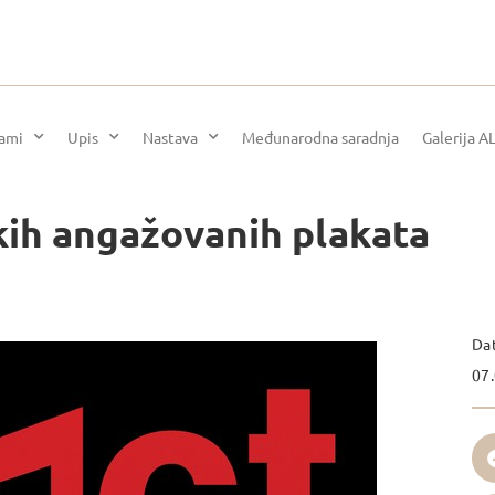
rami
Upis
Nastava
Međunarodna saradnja
Galerija A
kih angažovanih plakata
Da
07.