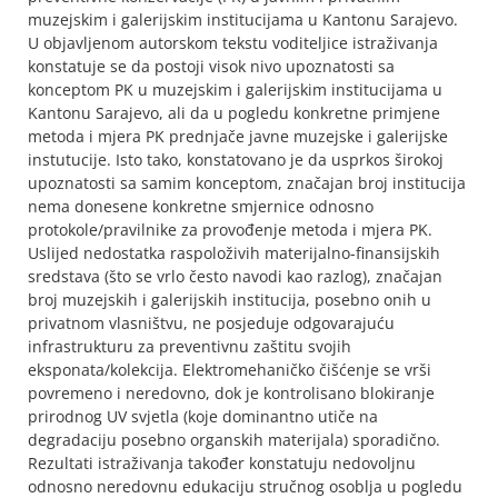
muzejskim i galerijskim institucijama u Kantonu Sarajevo.
U objavljenom autorskom tekstu voditeljice istraživanja
konstatuje se da postoji visok nivo upoznatosti sa
konceptom PK u muzejskim i galerijskim institucijama u
Kantonu Sarajevo, ali da u pogledu konkretne primjene
metoda i mjera PK prednjače javne muzejske i galerijske
instutucije. Isto tako, konstatovano je da usprkos širokoj
upoznatosti sa samim konceptom, značajan broj institucija
nema donesene konkretne smjernice odnosno
protokole/pravilnike za provođenje metoda i mjera PK.
Uslijed nedostatka raspoloživih materijalno-finansijskih
sredstava (što se vrlo često navodi kao razlog), značajan
broj muzejskih i galerijskih institucija, posebno onih u
privatnom vlasništvu, ne posjeduje odgovarajuću
infrastrukturu za preventivnu zaštitu svojih
eksponata/kolekcija. Elektromehaničko čišćenje se vrši
povremeno i neredovno, dok je kontrolisano blokiranje
prirodnog UV svjetla (koje dominantno utiče na
degradaciju posebno organskih materijala) sporadično.
Rezultati istraživanja također konstatuju nedovoljnu
odnosno neredovnu edukaciju stručnog osoblja u pogledu