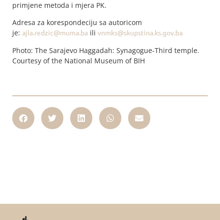
primjene metoda i mjera PK.
Adresa za korespondeciju sa autoricom
je:
ajla.redzic@muma.ba
ili
vnmks@skupstina.ks.gov.ba
Photo: The Sarajevo Haggadah: Synagogue-Third temple.
Courtesy of the National Museum of BIH