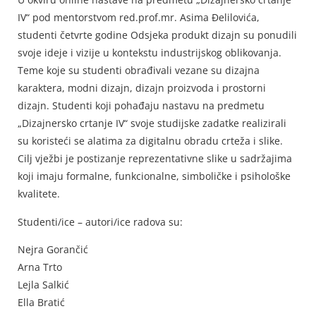
IV“ pod mentorstvom red.prof.mr. Asima Đelilovića,
studenti četvrte godine Odsjeka produkt dizajn su ponudili
svoje ideje i vizije u kontekstu industrijskog oblikovanja.
Teme koje su studenti obrađivali vezane su dizajna
karaktera, modni dizajn, dizajn proizvoda i prostorni
dizajn. Studenti koji pohađaju nastavu na predmetu
„Dizajnersko crtanje IV“ svoje studijske zadatke realizirali
su koristeći se alatima za digitalnu obradu crteža i slike.
Cilj vježbi je postizanje reprezentativne slike u sadržajima
koji imaju formalne, funkcionalne, simboličke i psihološke
kvalitete.
Studenti/ice – autori/ice radova su:
Nejra Gorančić
Arna Trto
Lejla Salkić
Ella Bratić