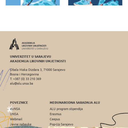
UNIVERZITET U SARAJEVU
AKADEMIJA LIKOVNIH UMJETNOSTI
Obala Maka Dizdara 3, 71000 Sarajevo
Bosna i Hercegovina
T: +387 (0) 33 210 369
alu@alu.unsa.ba
POVEZNICE
MEĐUNARODNA SARADNJA ALU
eUNSA
ALU program stipendija
UNSA
Erasmus
Webmail
Ceepus
Javne nabavke
Pop-Up Sarajevo