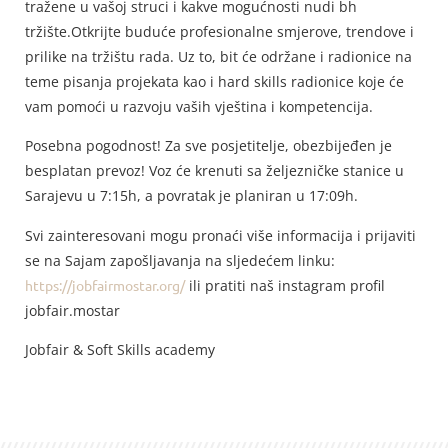
tražene u vašoj struci i kakve mogućnosti nudi bh
tržište.Otkrijte buduće profesionalne smjerove, trendove i
prilike na tržištu rada. Uz to, bit će održane i radionice na
teme pisanja projekata kao i hard skills radionice koje će
vam pomoći u razvoju vaših vještina i kompetencija.
Posebna pogodnost! Za sve posjetitelje, obezbijeđen je
besplatan prevoz! Voz će krenuti sa željezničke stanice u
Sarajevu u 7:15h, a povratak je planiran u 17:09h.
Svi zainteresovani mogu pronaći više informacija i prijaviti
se na Sajam zapošljavanja na sljedećem linku:
https://jobfairmostar.org/
ili pratiti naš instagram profil
jobfair.mostar
Jobfair & Soft Skills academy