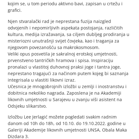
kojim se, u tom periodu aktivno bavi, zapisan u crtežu i
grafici.
Njen stvaralački rad je neprestana fuzija naizgled
odvojenih i nepomirljivih aspekata postojanja, različitih
kultura, medija izražavanja, sa ciljem dubljeg prodiranja u
misteriozni unutrašnji svijet čovjeka, kao i traganja za
njegovom povezanošću sa makrokosmosom.
Veliki opus posvetila je sakralnoj erotskoj umjetnosti,
prvenstveno tantričkih hramova i spisa. Inspiraciju
pronalazi u vlastitoj duhovnoj praksi joge i tantra joge,
neprestano tragajući za načinom putem kojeg bi saznanja
integrisala u vlastiti likovni izraz.
Učesnica je mnogobrojnih izložbi u zemlji i inostranstvu i
dobitnica nekoliko nagrada. Zaposlena je na Akademiji
likovnih umjetnosti u Sarajevu u zvanju viši asistent na
Odsjeku slikarstvo.
Izložbu Lee Jerlagić možete pogledati svakim radnim
danom od 10h do 18h, od 10.10. do 19.10.2022. godine u
Galeriji Akademije likovnih umjetnosti UNSA, Obala Maka
Dizdara 3.