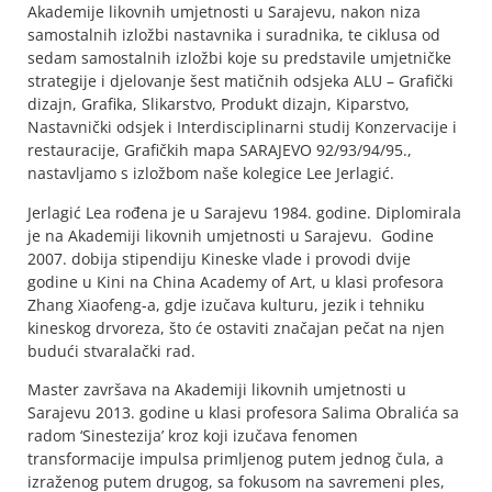
Akademije likovnih umjetnosti u Sarajevu, nakon niza
samostalnih izložbi nastavnika i suradnika, te ciklusa od
sedam samostalnih izložbi koje su predstavile umjetničke
strategije i djelovanje šest matičnih odsjeka ALU – Grafički
dizajn, Grafika, Slikarstvo, Produkt dizajn, Kiparstvo,
Nastavnički odsjek i Interdisciplinarni studij Konzervacije i
restauracije, Grafičkih mapa SARAJEVO 92/93/94/95.,
nastavljamo s izložbom naše kolegice Lee Jerlagić.
Jerlagić Lea rođena je u Sarajevu 1984. godine. Diplomirala
je na Akademiji likovnih umjetnosti u Sarajevu. Godine
2007. dobija stipendiju Kineske vlade i provodi dvije
godine u Kini na China Academy of Art, u klasi profesora
Zhang Xiaofeng-a, gdje izučava kulturu, jezik i tehniku
kineskog drvoreza, što će ostaviti značajan pečat na njen
budući stvaralački rad.
Master završava na Akademiji likovnih umjetnosti u
Sarajevu 2013. godine u klasi profesora Salima Obralića sa
radom ‘Sinestezija’ kroz koji izučava fenomen
transformacije impulsa primljenog putem jednog čula, a
izraženog putem drugog, sa fokusom na savremeni ples,